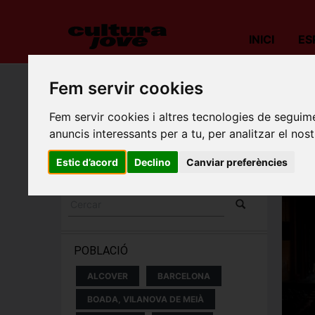
INICI
ES
Fem servir cookies
PROP
Fem servir cookies i altres tecnologies de seguime
ESPECTACLES I
anuncis interessants per a tu, per analitzar el nost
Llev
CONCERTS
sess
Estic d’acord
Declino
Canviar preferències
POBLACIÓ
ALCOVER
BARCELONA
BOADA, VILANOVA DE MEIÀ