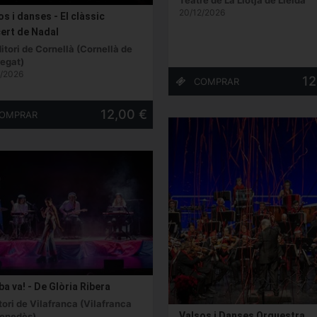
20/12/2026
s i danses - El clàssic
ert de Nadal
itori de Cornellà (Cornellà de
regat)
/2026
12
12,00 €
a va! - De Glòria Ribera
ori de Vilafranca (Vilafranca
Valsos i Danses Orquestra
Penedès)