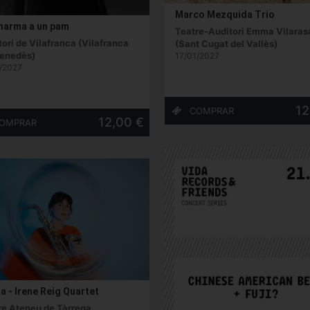
Marco Mezquida Trio
harma a un pam
Teatre-Auditori Emma Vilaras
ori de Vilafranca (Vilafranca
(Sant Cugat del Vallès)
Penedès)
17/01/2027
/2027
12
12,00 €
a - Irene Reig Quartet
re Ateneu de Tàrrega