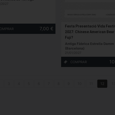
/2027
Festa Presentació Vida Festi
7,00 €
2027: Chinese American Bear
Fuji?
Antiga Fàbrica Estrella Damm
(Barcelona)
21/01/2027
10
3
4
5
6
7
8
9
10
11
12
1