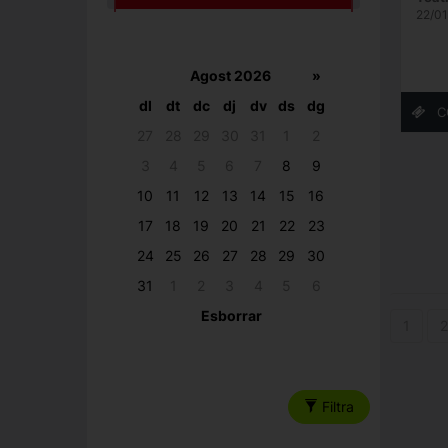
22/01
Agost 2026
»
dl
dt
dc
dj
dv
ds
dg
27
28
29
30
31
1
2
3
4
5
6
7
8
9
10
11
12
13
14
15
16
17
18
19
20
21
22
23
24
25
26
27
28
29
30
31
1
2
3
4
5
6
Esborrar
1
2
Filtra