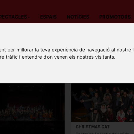
PECTACLES
ESPAIS
NOTÍCIES
PROMOTORS
OSTES DE MÚSICA
nt per millorar la teva experiència de navegació al nostre 
re tràfic i entendre d’on venen els nostres visitants.
at algunes excepcions, tingueu en compte que la reserva d'un espec
ió escollida.
CHRISTMAS.CAT
Teatre de La Llotja de Lleida