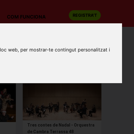
REGISTRA'T
COM FUNCIONA
lloc web, per mostrar-te contingut personalitzat i
tacle es pot realitzar fins 48 hores abans de la
Tres contes de Nadal - Orquestra
de Cambra Terrassa 48