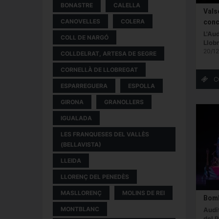
BONASTRE
CALELLA
Valso
CANOVELLES
COLERA
conc
L'Aud
COLL DE NARGÓ
Llob
20/12
COLLDELRAT, ARTESA DE SEGRE
CORNELLÀ DE LLOBREGAT
ESPARREGUERA
ESPOLLA
GIRONA
GRANOLLERS
IGUALADA
LES FRANQUESES DEL VALLÈS
(BELLAVISTA)
LLEIDA
LLORENÇ DEL PENEDÈS
MASLLORENÇ
MOLINS DE REI
Bomb
MONTBLANC
Audit
del 