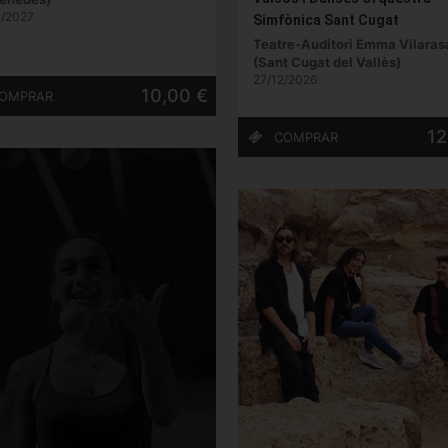
1/2027
Simfònica Sant Cugat
Teatre-Auditori Emma Vilaras
(Sant Cugat del Vallès)
27/12/2026
10,00 €
12