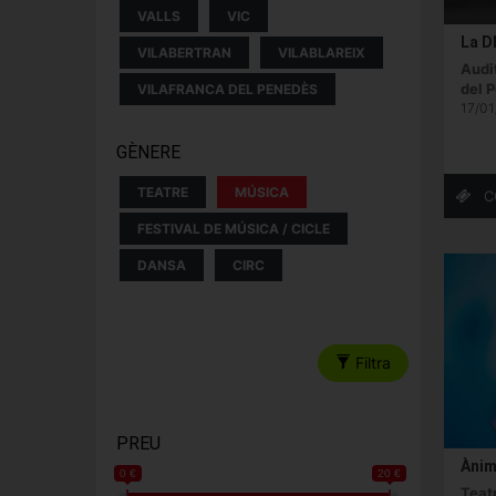
VALLS
VIC
La D
VILABERTRAN
VILABLAREIX
Audit
del 
VILAFRANCA DEL PENEDÈS
17/01
GÈNERE
TEATRE
MÚSICA
FESTIVAL DE MÚSICA / CICLE
DANSA
CIRC
Filtra
PREU
Ànim
0 €
20 €
Teat