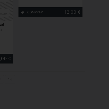
12,00 €
val
 +
,00 €
3
14