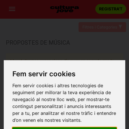
REGISTRA'T
Filtres i Categories
PROPOSTES DE MÚSICA
Llevat algunes excepcions, tingueu en compte que la
reserva d'un espectacle es pot realitzar fins 48 hores
abans de la sessió escollida.
Fem servir cookies
Fem servir cookies i altres tecnologies de
seguiment per millorar la teva experiència de
navegació al nostre lloc web, per mostrar-te
contingut personalitzat i anuncis interessants
per a tu, per analitzar el nostre tràfic i entendre
d’on venen els nostres visitants.