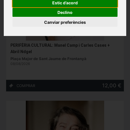
Estic d’acord
Declino
Canviar preferències
PERIFÈRIA CULTURAL: Manel Camp i Carles Cases +
Abril Ndgel
Plaça Major de Sant Jaume de Frontanyà
08/08/2026
12,00 €