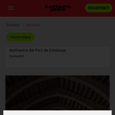
REGISTRA'T
Portada
Recintes
Veure mapa
Amfiteatre del Parc de Catalunya
Sabadell