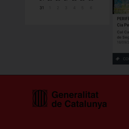
31
1
2
3
4
5
6
PERIF
Cia P
Cal C
de Seg
18/09/