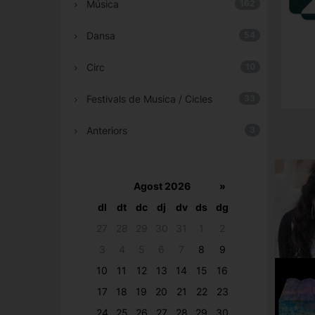
Música
162
Dansa
54
Circ
10
Festivals de Musica / Cicles
33
Anteriors
3
Agost 2026
»
dl
dt
dc
dj
dv
ds
dg
27
28
29
30
31
1
2
3
4
5
6
7
8
9
10
11
12
13
14
15
16
17
18
19
20
21
22
23
24
25
26
27
28
29
30