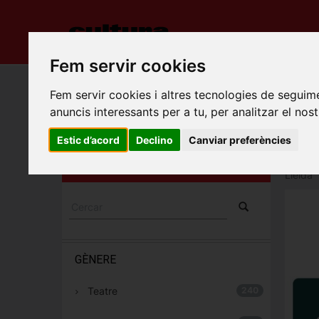
INICI
ES
Fem servir cookies
Porta
Fem servir cookies i altres tecnologies de seguime
anuncis interessants per a tu, per analitzar el nost
CAL
ESPECTACLES I
Montma
Estic d’acord
Declino
Canviar preferències
CONCERTS
Camí d
Lleida
GÈNERE
Teatre
240