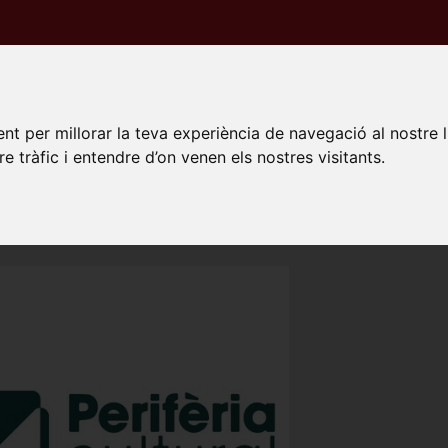
PECTACLES
ESPAIS
NOTÍCIES
PROMOTORS
da
Recintes
Cal Camats
nt per millorar la teva experiència de navegació al nostre 
re tràfic i entendre d’on venen els nostres visitants.
 CAMATS
gastre, Artesa de Segre
e Montmagastre, 25738 Montmagastre,