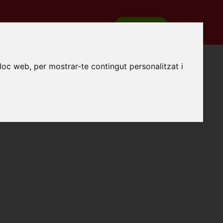
REGISTRA'T
COM FUNCIONA
lloc web, per mostrar-te contingut personalitzat i