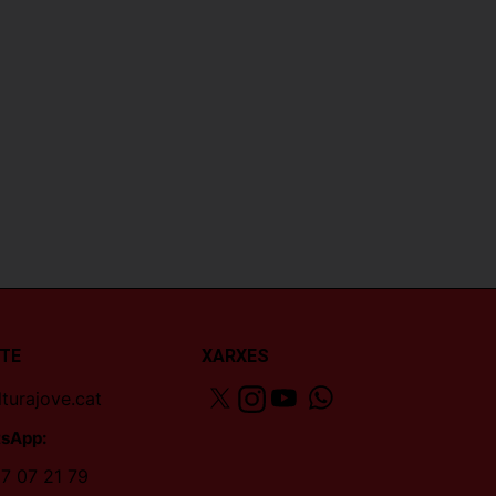
TE
XARXES
turajove.cat
sApp:
7 07 21 79