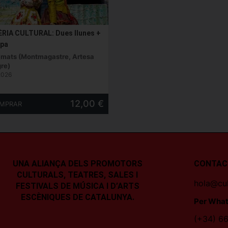
ÈRIA CULTURAL: Dues llunes +
epa
amats (Montmagastre, Artesa
re)
2026
12,00 €
UNA ALIANÇA DELS PROMOTORS
CONTAC
CULTURALS, TEATRES, SALES I
hola@cul
FESTIVALS DE MÚSICA I D’ARTS
ESCÈNIQUES DE CATALUNYA.
Per What
(+34) 66