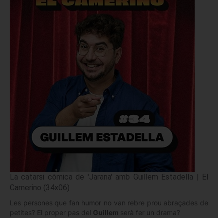
La catarsi còmica de 'Jarana' amb Guillem Estadella | El
Camerino (34x06)
Les persones que fan humor no van rebre prou abraçades de
petites? El proper pas del
Guillem
serà fer un drama?