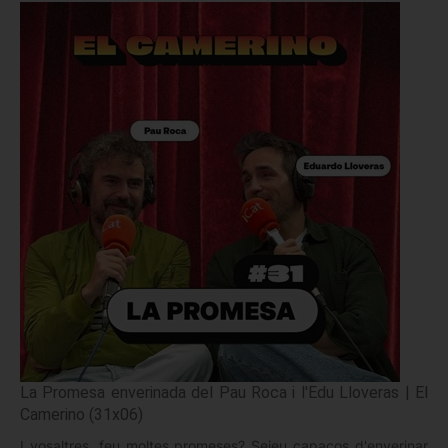
La Promesa enverinada del Pau Roca i l'Edu Lloveras | El
Camerino (31x06)
I vosaltres, feu moltes promeses? Seieu capaços d'enverinar