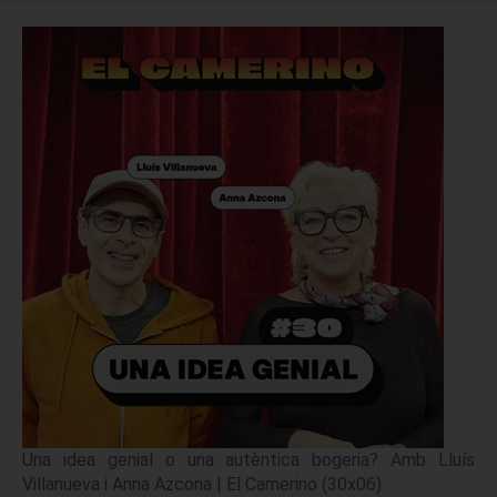
Una idea genial o una autèntica bogeria? Amb Lluís
Villanueva i Anna Azcona | El Camerino (30x06)