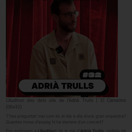
L'Auditori des dels ulls de l'Adrià Trulls | El Camerino
(06x32)
T’has preguntat mai com és el dia a dia d’una gran orquestra?
Quantes hores d’assaig hi ha darrere d’un concert?
Ens endinsem a
L’Auditori
de la mà d’
Adrià Trulls
, violista de