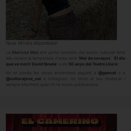
Nous tiktoks disponibles!
La
Mariona Mas
ens porta novetats del sector cultural! Amb
ella iniciem la temporada d'estiu amb '
Mal de coraçon
', '
El dia
que va morir David Bowie
' o els
50 anys del Teatre Lliure
!
No et perdis les seves entrevistes seguint a
@gencat
o a
@culturajove_cat
a Instagram, on tenim el seu destacat i
sempre informem quan hi ha noves publicacions.