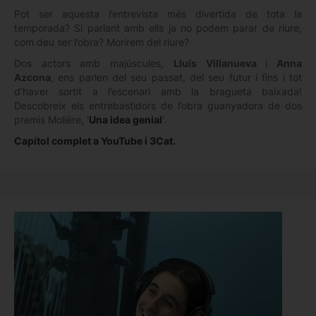
Pot ser aquesta l’entrevista més divertida de tota la
temporada? Si parlant amb ells ja no podem parar de riure,
com deu ser l’obra? Morirem del riure?
Dos actors amb majúscules,
Lluís Villanueva
i
Anna
Azcona
, ens parlen del seu passat, del seu futur i fins i tot
d’haver sortit a l’escenari amb la bragueta baixada!
Descobreix els entrebastidors de l’obra guanyadora de dos
premis Molière, '
Una idea genial
'.
Capítol complet a YouTube i 3Cat.