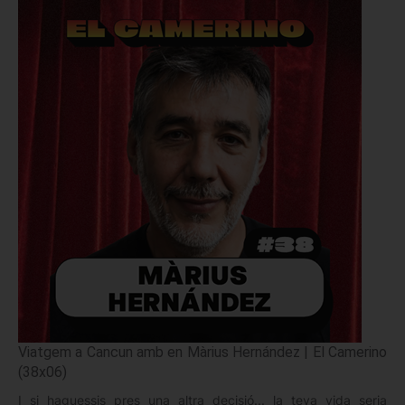
Viatgem a Cancun amb en Màrius Hernández | El Camerino
(38x06)
I si haguessis pres una altra decisió... la teva vida seria