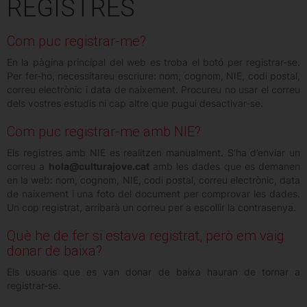
REGISTRES
Com puc registrar-me?
En la pàgina principal del web es troba el botó per registrar-se.
Per fer-ho, necessitareu escriure: nom, cognom, NIE, codi postal,
correu electrònic i data de naixement. Procureu no usar el correu
dels vostres estudis ni cap altre que pugui desactivar-se.
Com puc registrar-me amb NIE?
Els registres amb NIE es realitzen manualment. S’ha d’enviar un
correu a
hola@culturajove.cat
amb les dades que es demanen
en la web: nom, cognom, NIE, codi postal, correu electrònic, data
de naixement i una foto del document per comprovar les dades.
Un cop registrat, arribarà un correu per a escollir la contrasenya.
Què he de fer si estava registrat, però em vaig
donar de baixa?
Els usuaris que es van donar de baixa hauran de tornar a
registrar-se.