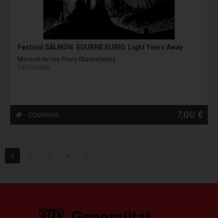
Festival SÂLMON. EDURNE RUBIO. Light Years Away
Mercat de les Flors (Barcelona)
28/10/2026
7,00 €
1
2
3
4
5