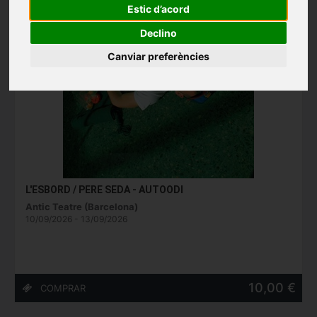
Estic d’acord
Declino
Canviar preferències
L'ESBORD / PERE SEDA - AUTOODI
Antic Teatre (Barcelona)
10/09/2026 - 13/09/2026
10,00 €