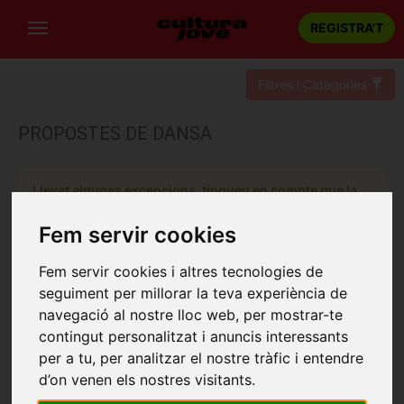
REGISTRA'T
Filtres i Categories
PROPOSTES DE DANSA
Llevat algunes excepcions, tingueu en compte que la
reserva d'un espectacle es pot realitzar fins 48 hores
abans de la sessió escollida.
Fem servir cookies
Fem servir cookies i altres tecnologies de
seguiment per millorar la teva experiència de
navegació al nostre lloc web, per mostrar-te
contingut personalitzat i anuncis interessants
per a tu, per analitzar el nostre tràfic i entendre
d’on venen els nostres visitants.