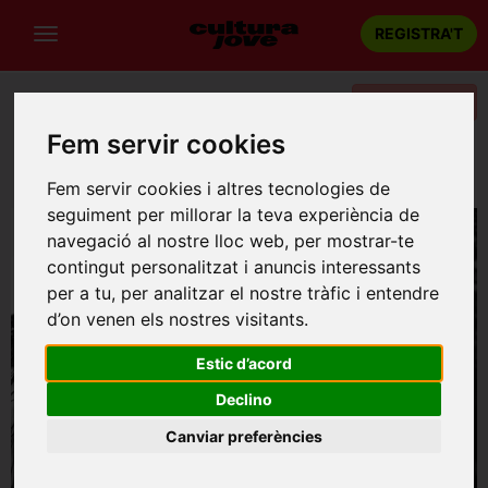
REGISTRA'T
Categories
Fem servir cookies
Portada
Dansa
Barcelona
POL JIMÉNEZ "Café de Copla"
Fem servir cookies i altres tecnologies de
seguiment per millorar la teva experiència de
navegació al nostre lloc web, per mostrar-te
contingut personalitzat i anuncis interessants
per a tu, per analitzar el nostre tràfic i entendre
d’on venen els nostres visitants.
Estic d’acord
Declino
Canviar preferències