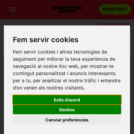
REGISTRA'T
Categories
Fem servir cookies
Portada
Dansa
Barcelona
LAURA VILAR DOLÇ "Entre gravetats"
Fem servir cookies i altres tecnologies de
seguiment per millorar la teva experiència de
navegació al nostre lloc web, per mostrar-te
contingut personalitzat i anuncis interessants
per a tu, per analitzar el nostre tràfic i entendre
d’on venen els nostres visitants.
Estic d’acord
Declino
Canviar preferències