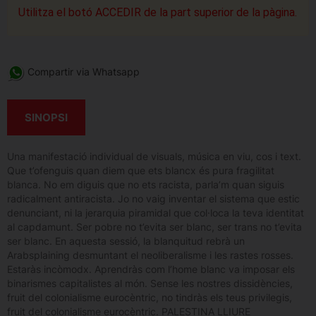
Utilitza el botó ACCEDIR de la part superior de la pàgina.
Compartir via Whatsapp
SINOPSI
Una manifestació individual de visuals, música en viu, cos i text.
Que t’ofenguis quan diem que ets blancx és pura fragilitat
blanca. No em diguis que no ets racista, parla’m quan siguis
radicalment antiracista. Jo no vaig inventar el sistema que estic
denunciant, ni la jerarquia piramidal que col·loca la teva identitat
al capdamunt. Ser pobre no t’evita ser blanc, ser trans no t’evita
ser blanc. En aquesta sessió, la blanquitud rebrà un
Arabsplaining desmuntant el neoliberalisme i les rastes rosses.
Estaràs incòmodx. Aprendràs com l’home blanc va imposar els
binarismes capitalistes al món. Sense les nostres dissidències,
fruit del colonialisme eurocèntric, no tindràs els teus privilegis,
fruit del colonialisme eurocèntric. PALESTINA LLIURE