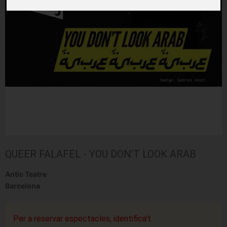
QUEER FALAFEL - YOU DON’T LOOK ARAB
Antic Teatre
Barcelona
Per a reservar espectacles, identifica't.