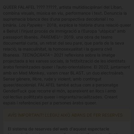
QUEER FALAFEL ???? ?????, artista multidisciplinari del Líban,
combina visuals, música en viu, performance i text. Denuncia la
supremacia blanca des d’una perspectiva decolonial i no
binària.
Los Papeles
– 2018, explica la història d’una relació queer
a Beirut i l’injust procés de immigració a l’Europa “utòpica” amb
passaport libanès.
PAREMEU
– 2019, una obra de teatre
documental curta, un retrat del seu pare, que parla de la seva
relació, la masculinitat, la homosexualitat i la guerra civil
libanesa.
TECNÒCRATA
– 2021 reflexiona sobre la imatge
projectada a les xarxes socials, la fetitxització de les identitats
àrabs feminitzades queer i l’auto-orientalisme. El 2022, juntament
amb en Mad Monkey, varen crear BLAST, un duo electroàrab.
Sense gènere, llibre, rude y violent, amb contingut
queer/decolonial. FALAFEL també actua com a personatge
GenderFuck que recorre el món, apareixent en llocs i amb
col·lectius polititzats queer i migrants/racialitzades. Creant
espais i referències per a persones àrabs queer.
AVÍS IMPORTANT! LLEGIU AIXÒ ABANS DE FER RESERVES
El sistema de reserves del web d'aquest espectacle