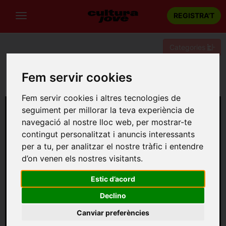
REGISTRA'T
Categories
Portada
Dansa
Barcelona
Fem servir cookies
Queer Falafel - YOU DON’T LOOK ARAB
Fem servir cookies i altres tecnologies de
seguiment per millorar la teva experiència de
navegació al nostre lloc web, per mostrar-te
contingut personalitzat i anuncis interessants
per a tu, per analitzar el nostre tràfic i entendre
d’on venen els nostres visitants.
Estic d’acord
Declino
Canviar preferències