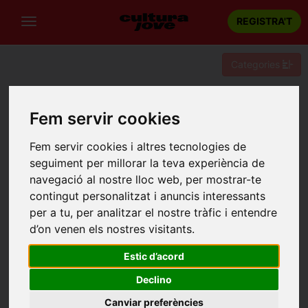
REGISTRA'T
Categories
Portada
Recintes
Teatre Condal
Fem servir cookies
TEATRE CONDAL
Fem servir cookies i altres tecnologies de
Barcelona
seguiment per millorar la teva experiència de
Avinguda Paral·lel, 91
navegació al nostre lloc web, per mostrar-te
contingut personalitzat i anuncis interessants
per a tu, per analitzar el nostre tràfic i entendre
d’on venen els nostres visitants.
Estic d’acord
Declino
Canviar preferències