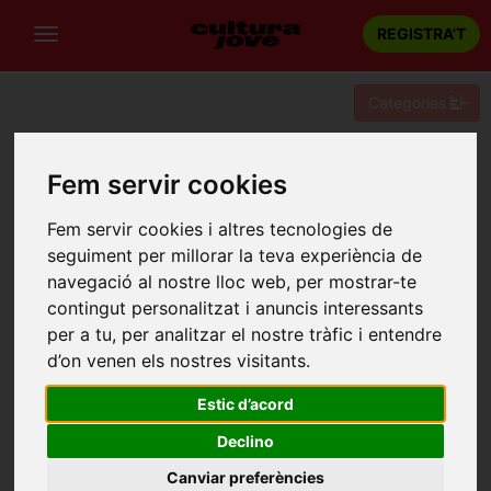
REGISTRA'T
Categories
Portada
Recintes
Sala l'Escola
Fem servir cookies
SALA L'ESCOLA
Fem servir cookies i altres tecnologies de
Girona
seguiment per millorar la teva experiència de
c. Mercaders, 8
navegació al nostre lloc web, per mostrar-te
contingut personalitzat i anuncis interessants
per a tu, per analitzar el nostre tràfic i entendre
d’on venen els nostres visitants.
Estic d’acord
Declino
Canviar preferències