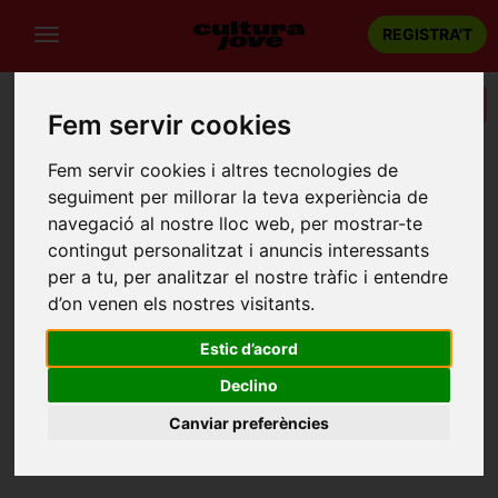
REGISTRA'T
Categories
Fem servir cookies
Portada
Recintes
Parc Fluvial
Fem servir cookies i altres tecnologies de
seguiment per millorar la teva experiència de
PARC FLUVIAL
navegació al nostre lloc web, per mostrar-te
Llorenç del Penedès
contingut personalitzat i anuncis interessants
Carrer Pou del Comú, 12, 43712 Llorenç del Penedès,
per a tu, per analitzar el nostre tràfic i entendre
Tarragona
d’on venen els nostres visitants.
Estic d’acord
Declino
Canviar preferències