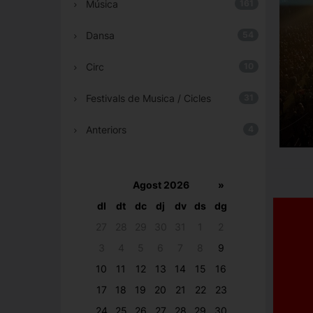
Música
161
Dansa
54
Circ
10
Festivals de Musica / Cicles
31
Anteriors
4
Agost 2026
»
dl
dt
dc
dj
dv
ds
dg
27
28
29
30
31
1
2
3
4
5
6
7
8
9
10
11
12
13
14
15
16
17
18
19
20
21
22
23
24
25
26
27
28
29
30