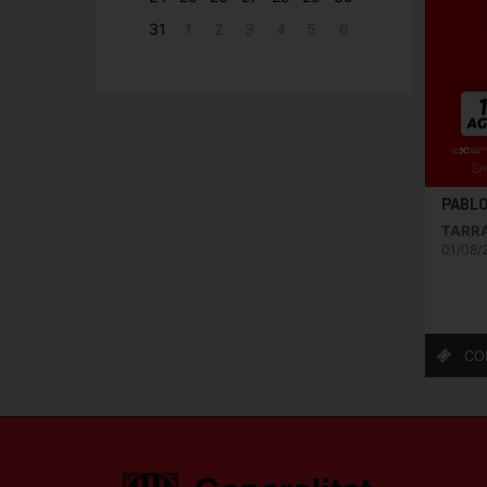
31
1
2
3
4
5
6
PABL
TARRA
01/08/