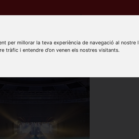
PECTACLES
ESPAIS
NOTÍCIES
PROMOTORS
da
Recintes
TARRACO ARENA
nt per millorar la teva experiència de navegació al nostre 
re tràfic i entendre d’on venen els nostres visitants.
RACO ARENA
ona
rca, 18