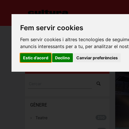
INICI
ES
Fem servir cookies
Porta
Fem servir cookies i altres tecnologies de seguime
anuncis interessants per a tu, per analitzar el nost
TAR
ESPECTACLES I
Tarrag
Estic d’acord
Declino
Canviar preferències
CONCERTS
C/Mallo
GÈNERE
Teatre
250