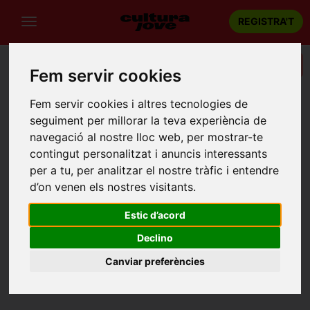
REGISTRA'T
Categories
Fem servir cookies
Portada
Recintes
Amfiteatre Parc Catalunya
Fem servir cookies i altres tecnologies de
seguiment per millorar la teva experiència de
AMFITEATRE PARC CATALUNYA
navegació al nostre lloc web, per mostrar-te
Sabadell
contingut personalitzat i anuncis interessants
Carrer Prat de la Riba, 114
per a tu, per analitzar el nostre tràfic i entendre
d’on venen els nostres visitants.
Estic d’acord
Declino
Canviar preferències