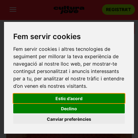
REGISTRA'T
Categories
Fem servir cookies
Portada
Recintes
Teatre Auditori Casal Riudomenc
Fem servir cookies i altres tecnologies de
seguiment per millorar la teva experiència de
TEATRE AUDITORI CASAL RIUDOMENC
navegació al nostre lloc web, per mostrar-te
Riudoms
contingut personalitzat i anuncis interessants
Carrer de Sant Jaume, 2
per a tu, per analitzar el nostre tràfic i entendre
d’on venen els nostres visitants.
Estic d’acord
Declino
Canviar preferències