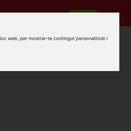
REGISTRA'T
COM FUNCIONA
lloc web, per mostrar-te contingut personalitzat i