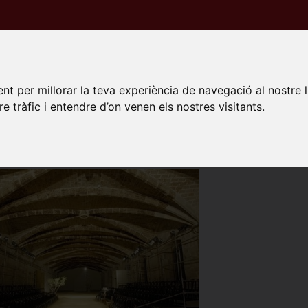
PECTACLES
ESPAIS
NOTÍCIES
PROMOTORS
da
Recintes
Teatre La Biblioteca
nt per millorar la teva experiència de navegació al nostre 
re tràfic i entendre d’on venen els nostres visitants.
RE LA BIBLIOTECA
ona
de l'Hospital, 56