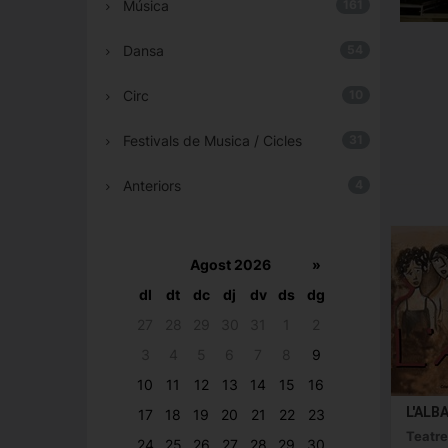
Música
161
Dansa
54
Circ
10
Festivals de Musica / Cicles
31
Anteriors
4
Agost 2026
»
dl
dt
dc
dj
dv
ds
dg
27
28
29
30
31
1
2
3
4
5
6
7
8
9
10
11
12
13
14
15
16
L'ALB
17
18
19
20
21
22
23
Teatre
24
25
26
27
28
29
30