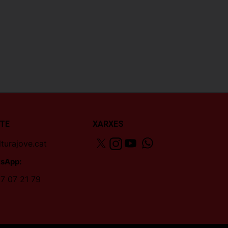
TE
XARXES
turajove.cat
sApp:
7 07 21 79