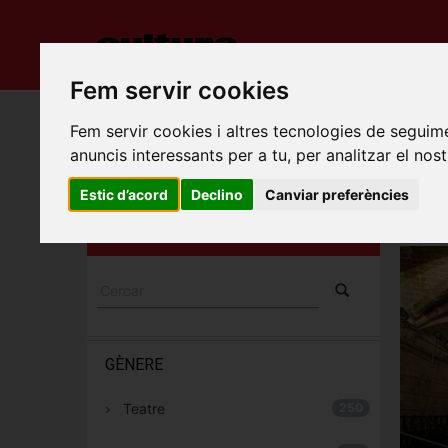
INICI
ES
Fem servir cookies
Porta
Fem servir cookies i altres tecnologies de seguime
anuncis interessants per a tu, per analitzar el nost
TEAT
ESPECTACLES I
Estic d’acord
Declino
Canviar preferències
Barcel
CONCERTS
Carrer 
GÈNERE
Teatre
250