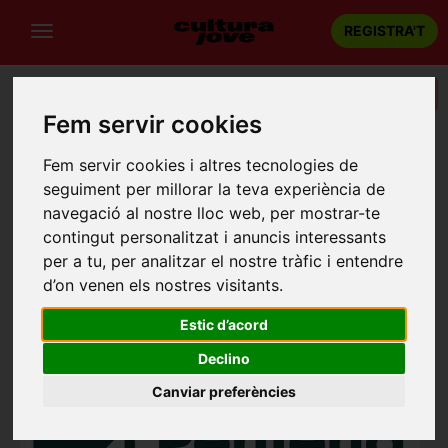
REGISTRA'T
Categories
Fem servir cookies
Portada
Recintes
Centre civic
Fem servir cookies i altres tecnologies de
CENTRE CIVIC
seguiment per millorar la teva experiència de
navegació al nostre lloc web, per mostrar-te
Masllorenç
contingut personalitzat i anuncis interessants
Carrer Nou, 43718 Masllorenç, Tarragona
per a tu, per analitzar el nostre tràfic i entendre
d’on venen els nostres visitants.
Estic d’acord
Declino
Canviar preferències