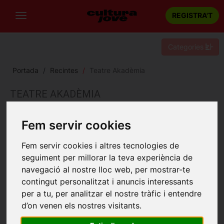
REGISTRA'T
Categories
Portada
Recintes
Teatre Akadèmia
TEATRE AKADÈMIA
Barcelona
Fem servir cookies
Carrer Buenos Aires, 47
Fem servir cookies i altres tecnologies de
seguiment per millorar la teva experiència de
navegació al nostre lloc web, per mostrar-te
contingut personalitzat i anuncis interessants
per a tu, per analitzar el nostre tràfic i entendre
d’on venen els nostres visitants.