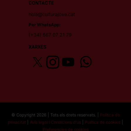
CONTACTE
hola@culturajove.cat
Per WhatsApp:
(+34) 667 07 21 79
XARXES
© Copyright 2026 | Tots els drets reservats. |
Política de
privacitat
|
Avís legal i Condicions d'ús
|
Política de cookies
|
Preferencies de cookies