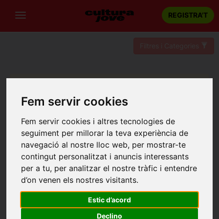
REGISTRA'T
Filtres i Categories
Llevat algunes excepcions, tingueu en compte que la
reserva d'un espectacle es pot realitzar fins 48 hores
Fem servir cookies
abans de la sessió escollida.
Fem servir cookies i altres tecnologies de
seguiment per millorar la teva experiència de
navegació al nostre lloc web, per mostrar-te
contingut personalitzat i anuncis interessants
per a tu, per analitzar el nostre tràfic i entendre
d’on venen els nostres visitants.
Estic d’acord
Declino