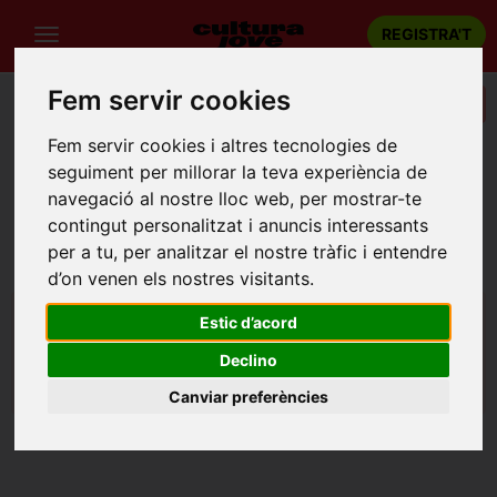
REGISTRA'T
Fem servir cookies
Filtres i Categories
Fem servir cookies i altres tecnologies de
seguiment per millorar la teva experiència de
Llevat algunes excepcions, tingueu en compte que la
navegació al nostre lloc web, per mostrar-te
reserva d'un espectacle es pot realitzar fins 48 hores
contingut personalitzat i anuncis interessants
abans de la sessió escollida.
per a tu, per analitzar el nostre tràfic i entendre
d’on venen els nostres visitants.
Estic d’acord
No hi ha espectacles disponibles amb aquests
Declino
criteris
Canviar preferències