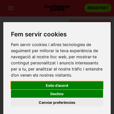
REGISTRA'T
Filtres i Categories
Fem servir cookies
Fem servir cookies i altres tecnologies de
Llevat algunes excepcions, tingueu en compte que la
reserva d'un espectacle es pot realitzar fins 48 hores
seguiment per millorar la teva experiència de
abans de la sessió escollida.
navegació al nostre lloc web, per mostrar-te
contingut personalitzat i anuncis interessants
per a tu, per analitzar el nostre tràfic i entendre
d’on venen els nostres visitants.
Estic d’acord
Declino
Canviar preferències