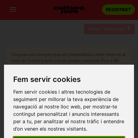
REGISTRA'T
Filtres i Categories
Tingueu en compte que els espectacles amb reserva al
web de CulturaJove.cat es poden reservar fins a 48
hores abans de la sessió escollida.
Fem servir cookies
Fem servir cookies i altres tecnologies de
seguiment per millorar la teva experiència de
navegació al nostre lloc web, per mostrar-te
contingut personalitzat i anuncis interessants
per a tu, per analitzar el nostre tràfic i entendre
d’on venen els nostres visitants.