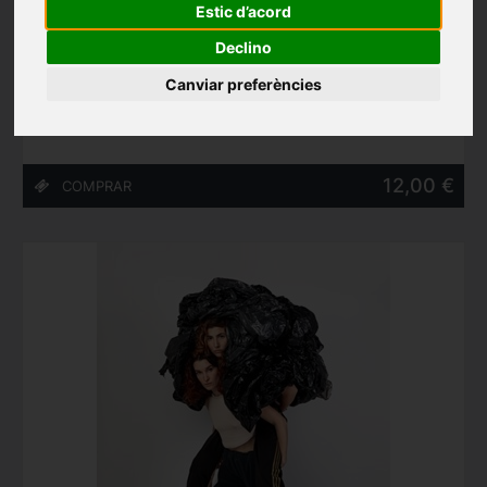
Estic d’acord
gardiZERO de Gardi Hutter - Festival Int. De Pallassos
Declino
Memorial...
Canviar preferències
L'Auditori de Cornellà (Cornellà de Llobregat)
18/10/2026
12,00 €