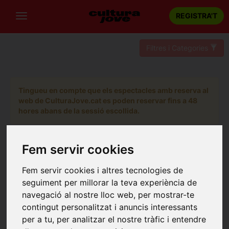
REGISTRA'T
Filtres i Categories
Tingueu en compte que els espectacles amb reserva al
web de CulturaJove.cat es poden reservar fins a 48
hores abans de la sessió escollida.
Fem servir cookies
Fem servir cookies i altres tecnologies de
seguiment per millorar la teva experiència de
navegació al nostre lloc web, per mostrar-te
contingut personalitzat i anuncis interessants
per a tu, per analitzar el nostre tràfic i entendre