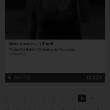
Llogatera amb Júlia Truyol
Teatre Cal Bolet (Vilafranca del Penedès)
30/10/2026
12,00 €
1
2
3
4
5
6
7
8
9
10
11
12
13
14
15
16
17
18
19