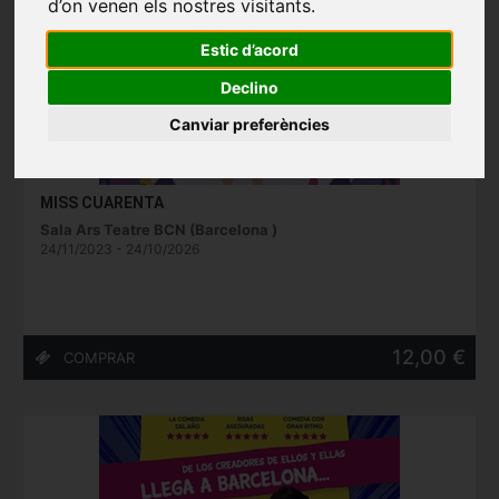
d’on venen els nostres visitants.
Estic d’acord
Declino
Canviar preferències
MISS CUARENTA
Sala Ars Teatre BCN (Barcelona )
24/11/2023 - 24/10/2026
12,00 €