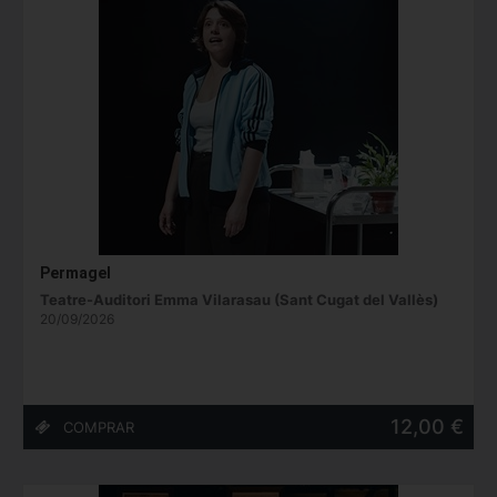
Permagel
Teatre-Auditori Emma Vilarasau (Sant Cugat del Vallès)
20/09/2026
12,00 €