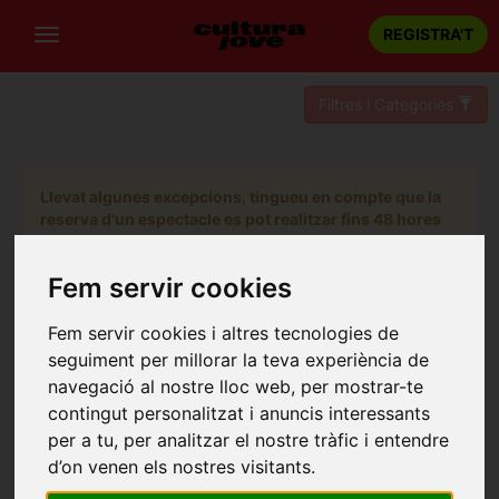
REGISTRA'T
Filtres i Categories
Llevat algunes excepcions, tingueu en compte que la
reserva d'un espectacle es pot realitzar fins 48 hores
abans de la sessió escollida.
Fem servir cookies
Fem servir cookies i altres tecnologies de
seguiment per millorar la teva experiència de
navegació al nostre lloc web, per mostrar-te
contingut personalitzat i anuncis interessants
per a tu, per analitzar el nostre tràfic i entendre
d’on venen els nostres visitants.