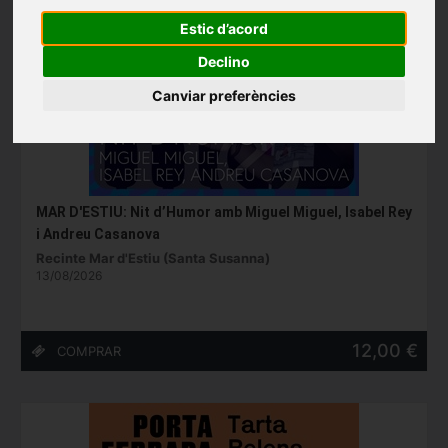
Estic d’acord
Declino
Canviar preferències
MAR D'ESTIU: Nit d’Humor amb Miguel Miguel, Isabel Rey
i Andreu Casanova
Recinte Mar d'Estiu (Santa Susanna)
13/08/2026
12,00 €