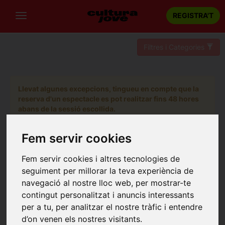
REGISTRA'T
Filtres i Categories
Llevat algunes excepcions, tingueu en compte que la
reserva d'un espectacle es pot realitzar fins 48 hores
abans de la sessió escollida.
Fem servir cookies
Fem servir cookies i altres tecnologies de
seguiment per millorar la teva experiència de
navegació al nostre lloc web, per mostrar-te
contingut personalitzat i anuncis interessants
per a tu, per analitzar el nostre tràfic i entendre
d’on venen els nostres visitants.