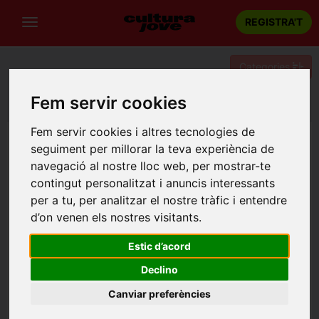
REGISTRA'T
Categories
Fem servir cookies
Portada
Teatre
Barcelona
Semàfors en ambre
Fem servir cookies i altres tecnologies de
seguiment per millorar la teva experiència de
navegació al nostre lloc web, per mostrar-te
contingut personalitzat i anuncis interessants
per a tu, per analitzar el nostre tràfic i entendre
d’on venen els nostres visitants.
Estic d’acord
Declino
Canviar preferències