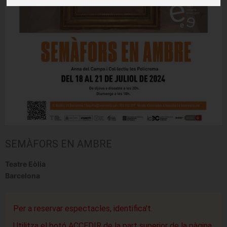
SEMÀFORS EN AMBRE
Teatre Eòlia
Barcelona
Per a reservar espectacles, identifica't.
Utilitza el botó ACCEDIR de la part superior de la pàgina.