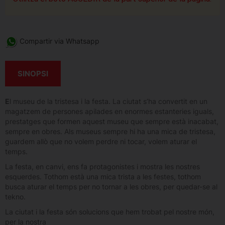
Compartir via Whatsapp
SINOPSI
E
l museu de la tristesa i la festa. La ciutat s’ha convertit en un
magatzem de persones apilades en enormes estanteries iguals,
prestatges que formen aquest museu que sempre està inacabat,
sempre en obres. Als museus sempre hi ha una mica de tristesa,
guardem allò que no volem perdre ni tocar, volem aturar el
temps.
La festa, en canvi, ens fa protagonistes i mostra les nostres
esquerdes. Tothom està una mica trista a les festes, tothom
busca aturar el temps per no tornar a les obres, per quedar-se al
tekno.
La ciutat i la festa són solucions que hem trobat pel nostre món,
per la nostra