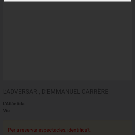
L’ADVERSARI, D’EMMANUEL CARRÈRE
L'Atlàntida
Vic
Per a reservar espectacles, identifica't.