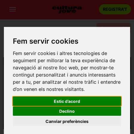
REGISTRA'T
Categories
Fem servir cookies
Portada
Teatre
Barcelona
L’adversari, d’Emmanuel Carrère
Fem servir cookies i altres tecnologies de
seguiment per millorar la teva experiència de
navegació al nostre lloc web, per mostrar-te
contingut personalitzat i anuncis interessants
per a tu, per analitzar el nostre tràfic i entendre
d’on venen els nostres visitants.
Estic d’acord
Declino
Canviar preferències