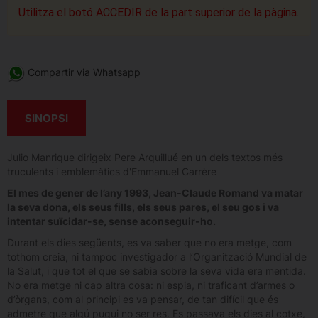
Utilitza el botó ACCEDIR de la part superior de la pàgina.
Compartir via Whatsapp
SINOPSI
Julio Manrique dirigeix Pere Arquillué en un dels textos més
truculents i emblemàtics d'Emmanuel Carrère
El mes de gener de l’any 1993, Jean-Claude Romand va matar
la seva dona, els seus fills, els seus pares, el seu gos i va
intentar suïcidar-se, sense aconseguir-ho.
Durant els dies següents, es va saber que no era metge, com
tothom creia, ni tampoc investigador a l’Organització Mundial de
la Salut, i que tot el que se sabia sobre la seva vida era mentida.
No era metge ni cap altra cosa: ni espia, ni traficant d’armes o
d’òrgans, com al principi es va pensar, de tan difícil que és
admetre que algú pugui no ser res. Es passava els dies al cotxe,