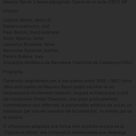
Maurice Ravel:
L’heure espagnole
. Òpera en un acte (1911) 48′
Artistes
Ludovic Morlot, direcció
Daniel Lozakovich, violí
Fleur Barron, mezzosoprano
Nicky Spence, tenor
Lawrence Brownlee, tenor
Alexandre Duhamel, baríton
Patrick Bolleire, baix
Orquestra Simfònica de Barcelona i Nacional de Catalunya (OBC)
Programa
Composta originalment per a dos pianos entre 1895 i 1897, l’obra
Sites auriculaires
de Maurice Ravel podrà escoltar-se en
l’orquestració de Kenneth Hesketh. Seguirà el
Poème
per a violí
del compositor Ernest Chausson, una peça profundament
contemplativa que reflecteix la personalitat artística de qui es va
interessar per tots els vessants de la creativitat, no només pel de
la música.
El virtuosisme adoptarà una forma més explícita encara en la
Tzigane
de Ravel, una composició endimoniada que desplega