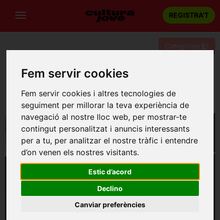
REGISTRA'T
Categories
Portada
Música
Barcelona
Fem servir cookies
CONCERT DE CLOENDA DANIEL LOZAKOVICH, NICKY
SPENCE, FLEUR BARRON, LAWRENCE BROWNLEE,
Fem servir cookies i altres tecnologies de
ALEXANDER DUHAMEL, PATRICK BOLLEIRE
seguiment per millorar la teva experiència de
navegació al nostre lloc web, per mostrar-te
contingut personalitzat i anuncis interessants
per a tu, per analitzar el nostre tràfic i entendre
d’on venen els nostres visitants.
Estic d’acord
Declino
Canviar preferències