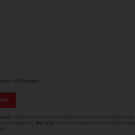
artir via Whatsapp
OPSI
Dagom
celebra els 50 anys de trajectòria i el seu comiat definitiu de
ic de Catalunya:
Mar i Cel
. Un musical basat en l’obra d’Àngel Guim
ala.