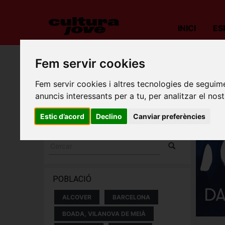
INICI
ES
Fem servir cookies
Porta
Fem servir cookies i altres tecnologies de seguime
ESPECTACLES I
anuncis interessants per a tu, per analitzar el nost
CONCERTS
Estic d’acord
Declino
Canviar preferències
POBLACIÓ
ALCOVER
BARCELONA
BOADA, VILANOVA DE MEIÀ