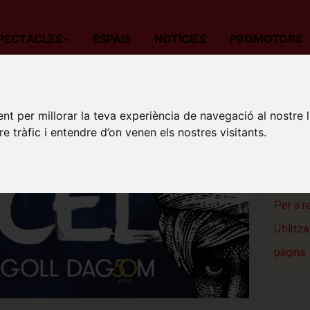
PECTACLES
ESPAIS
NOTÍCIES
PROMOTORS
da
Teatre
Barcelona
Mar i Cel
MAR I 
nt per millorar la teva experiència de navegació al nostre 
re tràfic i entendre d’on venen els nostres visitants.
Teatre Vic
Barcelon
Per a r
Utilitz
pàgina.