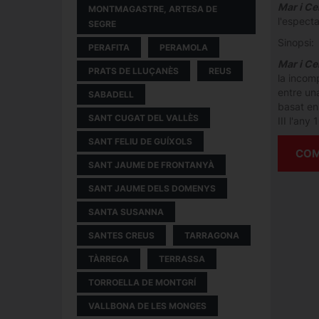
Mar i Ce
MONTMAGASTRE, ARTESA DE
l'espect
SEGRE
Sinopsi:
PERAFITA
PERAMOLA
Mar i Ce
PRATS DE LLUÇANÈS
REUS
la incom
entre un
SABADELL
basat en 
SANT CUGAT DEL VALLÈS
III l'any
SANT FELIU DE GUÍXOLS
COM
SANT JAUME DE FRONTANYÀ
SANT JAUME DELS DOMENYS
SANTA SUSANNA
SANTES CREUS
TARRAGONA
TÀRREGA
TERRASSA
TORROELLA DE MONTGRÍ
VALLBONA DE LES MONGES