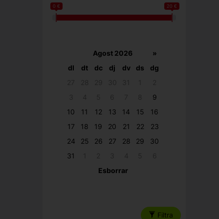
0 €
20 €
Agost 2026
»
dl
dt
dc
dj
dv
ds
dg
27
28
29
30
31
1
2
3
4
5
6
7
8
9
10
11
12
13
14
15
16
17
18
19
20
21
22
23
24
25
26
27
28
29
30
31
1
2
3
4
5
6
Esborrar
Filtra