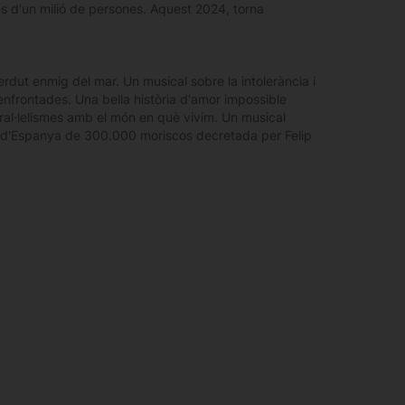
és d'un milió de persones. Aquest 2024, torna
 perdut enmig del mar. Un musical sobre la intolerància i
enfrontades. Una bella història d'amor impossible
aral·lelismes amb el món en què vivim. Un musical
egne d'Espanya de 300.000 moriscos decretada per Felip