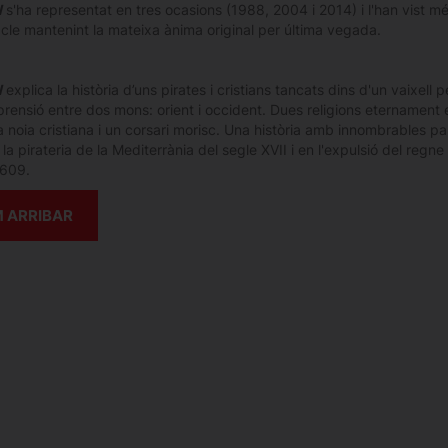
l
s'ha representat en tres ocasions (1988, 2004 i 2014) i l'han vist m
acle mantenint la mateixa ànima original per última vegada.
l
explica la història d’uns pirates i cristians tancats dins d'un vaixell
prensió entre dos mons: orient i occident. Dues religions eternament 
a noia cristiana i un corsari morisc. Una història amb innombrables p
la pirateria de la Mediterrània del segle XVII i en l'expulsió del r
 1609.
 ARRIBAR