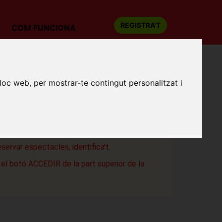
REGISTRA'T
COM FUNCIONA
CEL
lloc web, per mostrar-te contingut personalitzat i
tòria
a
eservar espectacles, identifica't.
a el botó ACCEDIR de la part superior de la