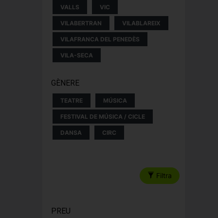
VALLS
VIC
VILABERTRAN
VILABLAREIX
VILAFRANCA DEL PENEDÈS
VILA-SECA
GÈNERE
TEATRE
MÚSICA
FESTIVAL DE MÚSICA / CICLE
DANSA
CIRC
Filtra
PREU