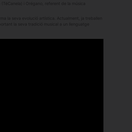
(TéCanela) i Orégano, referent de la música
ma la seva evolució artística. Actualment, ja treballen
portant la seva tradició musical a un llenguatge