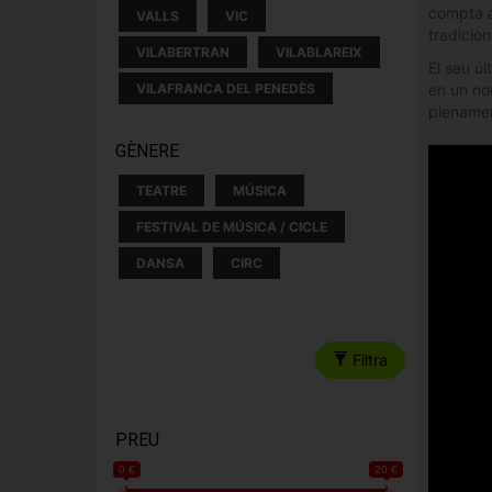
compta a
VALLS
VIC
tradicion
VILABERTRAN
VILABLAREIX
El seu úl
en un nou
VILAFRANCA DEL PENEDÈS
plename
GÈNERE
TEATRE
MÚSICA
FESTIVAL DE MÚSICA / CICLE
DANSA
CIRC
Filtra
PREU
0 €
20 €