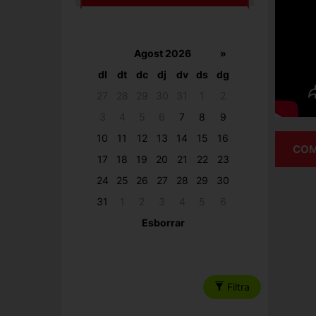
Agost 2026
»
dl
dt
dc
dj
dv
ds
dg
27
28
29
30
31
1
2
3
4
5
6
7
8
9
10
11
12
13
14
15
16
COM
17
18
19
20
21
22
23
24
25
26
27
28
29
30
31
1
2
3
4
5
6
Esborrar
Filtra