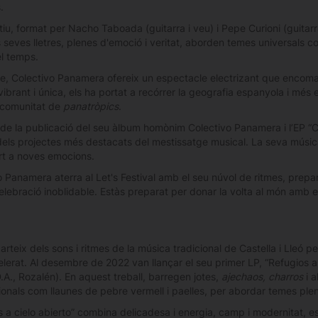
.
ctiu, format per Nacho Taboada (guitarra i veu) i Pepe Curioni (guitar
 seves lletres, plenes d'emoció i veritat, aborden temes universals co
el temps.
te, Colectivo Panamera ofereix un espectacle electrizant que encomana
ibrant i única, els ha portat a recórrer la geografia espanyola i més
 comunitat de
panatròpics
.
de la publicació del seu àlbum homònim Colectivo Panamera i l’EP “C
els projectes més destacats del mestissatge musical. La seva música
t a noves emocions.
 Panamera aterra al Let's Festival amb el seu núvol de ritmes, prepar
lebració inoblidable. Estàs preparat per donar la volta al món amb e
arteix dels sons i ritmes de la música tradicional de Castella i Lleó p
lerat. Al desembre de 2022 van llançar el seu primer LP, “Refugios a 
A., Rozalén). En aquest treball, barregen jotes,
ajechaos, charros
i a
onals com llaunes de pebre vermell i paelles, per abordar temes pl
 a cielo abierto” combina delicadesa i energia, camp i modernitat, esb