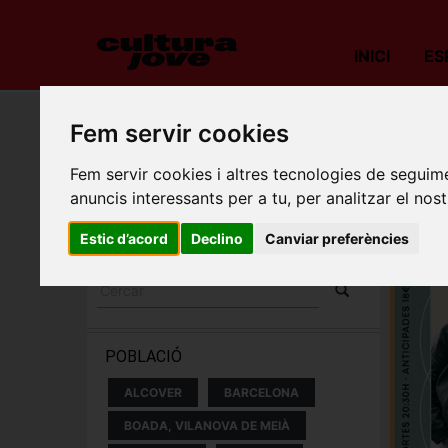
INICI
ES
Porta
Fem servir cookies
Fem servir cookies i altres tecnologies de seguime
ESPECTACLES I
anuncis interessants per a tu, per analitzar el nost
CONCERTS
Estic d’acord
Declino
Canviar preferències
POBLACIÓ
ALCOVER
BARCELONA
BOADA, VILANOVA DE MEIÀ