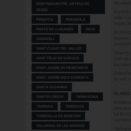
les edats
MONTMAGASTRE, ARTESA DE
SEGRE
El col·le
vida. Les
PERAFITA
PERAMOLA
el pas d
PRATS DE LLUÇANÈS
REUS
En direc
escena, v
SABADELL
creixent
SANT CUGAT DEL VALLÈS
Després 
com un d
SANT FELIU DE GUÍXOLS
passapor
SANT JAUME DE FRONTANYÀ
Colectivo
SANT JAUME DELS DOMENYS
en una ce
SANTA SUSANNA
EL NIDO
SANTES CREUS
TARRAGONA
El Nido p
TÀRREGA
TERRASSA
més acce
La M.O.D.
TORROELLA DE MONTGRÍ
convenci
VALLBONA DE LES MONGES
“Refugios