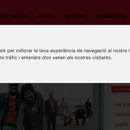
PECTACLES
ESPAIS
NOTÍCIES
PROMOTORS
da
Música
Barcelona
LET'S FESTIVAL: COLECTIVO PANAMER
LET'S 
nt per millorar la teva experiència de navegació al nostre 
re tràfic i entendre d’on venen els nostres visitants.
EL NID
Sala Sal
L'Hospital
FESTIV
Per a r
Utilitz
pàgina.