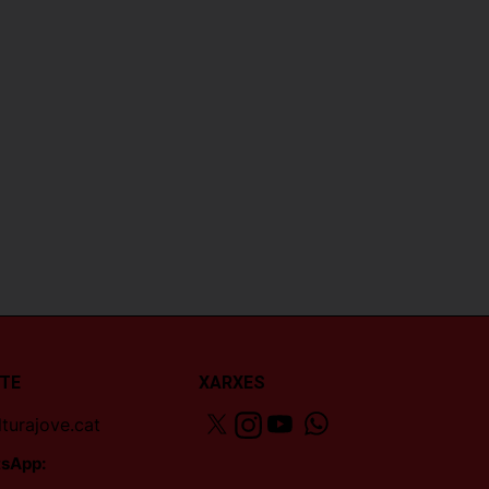
TE
XARXES
turajove.cat
sApp: