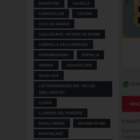
BONASTRE
CALELLA
CANOVELLES
COLERA
COLL DE NARGÓ
COLLDELRAT, ARTESA DE SEGRE
CORNELLÀ DE LLOBREGAT
ESPARREGUERA
ESPOLLA
GIRONA
GRANOLLERS
IGUALADA
Comp
LES FRANQUESES DEL VALLÈS
(BELLAVISTA)
LLEIDA
SIN
LLORENÇ DEL PENEDÈS
COLECT
MASLLORENÇ
MOLINS DE REI
Colectivo
MONTBLANC
fusionat