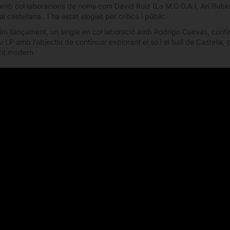
mb col·laboracions de noms com David Ruiz (La M.O.D.A.), Ari Rubio 
al castellana. I ha estat elogiat per crítica i públic.
tim llançament, un single en col·laboració amb Rodrigo Cuevas, confir
 LP amb l'objectiu de continuar explorant el so i el ball de Castella, 
nt modern.