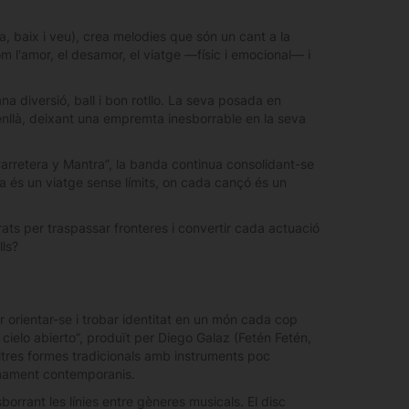
ra, baix i veu), crea melodies que són un cant a la
m l'amor, el desamor, el viatge —físic i emocional— i
 diversió, ball i bon rotllo. La seva posada en
 enllà, deixant una empremta inesborrable en la seva
arretera y Mantra”, la banda continua consolidant-se
 és un viatge sense límits, on cada cançó és un
ats per traspassar fronteres i convertir cada actuació
lls?
er orientar-se i trobar identitat en un món cada cop
cielo abierto”, produït per Diego Galaz (Fetén Fetén,
ltres formes tradicionals amb instruments poc
enament contemporanis.
orrant les línies entre gèneres musicals. El disc