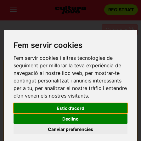
REGISTRA'T
Categories
Fem servir cookies
Portada
Música
Barcelona
LET'S FESTIVAL: STANDSTILL + CARLA COLLADO
Fem servir cookies i altres tecnologies de
seguiment per millorar la teva experiència de
navegació al nostre lloc web, per mostrar-te
contingut personalitzat i anuncis interessants
per a tu, per analitzar el nostre tràfic i entendre
d’on venen els nostres visitants.
Estic d’acord
Declino
Canviar preferències