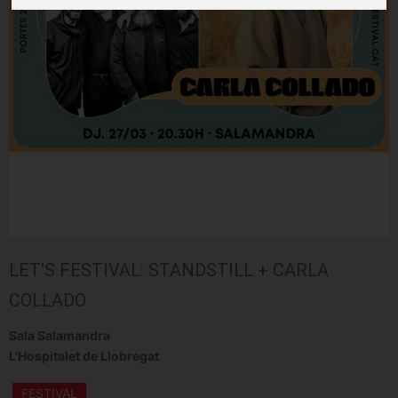
LET'S FESTIVAL: STANDSTILL + CARLA
COLLADO
Sala Salamandra
L'Hospitalet de Llobregat
FESTIVAL