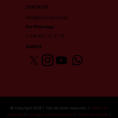
CONTACTE
hola@culturajove.cat
Per WhatsApp:
(+34) 667 07 21 79
XARXES
© Copyright 2026 | Tots els drets reservats. |
Política de
privacitat
|
Avís legal i Condicions d'ús
|
Política de cookies
|