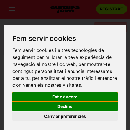
REGISTRA'T
Categories
Fem servir cookies
Portada
Circ
Tarragona
Mar, o de cómo sobrevivir a un tsunami
Fem servir cookies i altres tecnologies de
seguiment per millorar la teva experiència de
navegació al nostre lloc web, per mostrar-te
contingut personalitzat i anuncis interessants
per a tu, per analitzar el nostre tràfic i entendre
d’on venen els nostres visitants.
Estic d’acord
Declino
Canviar preferències