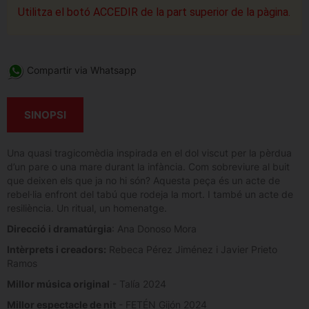
Utilitza el botó ACCEDIR de la part superior de la pàgina.
Compartir via Whatsapp
SINOPSI
Una quasi tragicomèdia inspirada en el dol viscut per la pèrdua
d’un pare o una mare durant la infància. Com sobreviure al buit
que deixen els que ja no hi són? Aquesta peça és un acte de
rebel·lia enfront del tabú que rodeja la mort. I també un acte de
resiliència. Un ritual, un homenatge.
Direcció i dramatúrgia
: Ana Donoso Mora
Intèrprets i creadors:
Rebeca Pérez Jiménez i Javier Prieto
Ramos
Millor música original
- Talía 2024
Millor espectacle de nit
- FETÉN Gijón 2024