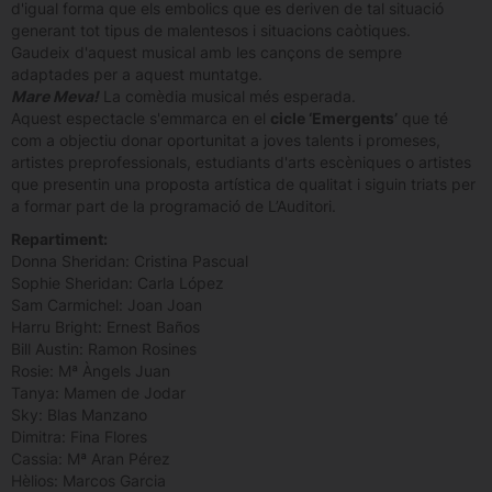
d'igual forma que els embolics que es deriven de tal situació
generant tot tipus de malentesos i situacions caòtiques.
Gaudeix d'aquest musical amb les cançons de sempre
adaptades per a aquest muntatge.
Mare Meva!
La comèdia musical més esperada.
Aquest espectacle s'emmarca en el
cicle ‘Emergents’
que té
com a objectiu donar oportunitat a joves talents i promeses,
artistes preprofessionals, estudiants d'arts escèniques o artistes
que presentin una proposta artística de qualitat i siguin triats per
a formar part de la programació de L’Auditori.
Repartiment:
Donna Sheridan: Cristina Pascual
Sophie Sheridan: Carla López
Sam Carmichel: Joan Joan
Harru Bright: Ernest Baños
Bill Austin: Ramon Rosines
Rosie: Mª Àngels Juan
Tanya: Mamen de Jodar
Sky: Blas Manzano
Dimitra: Fina Flores
Cassia: Mª Aran Pérez
Hèlios: Marcos Garcia