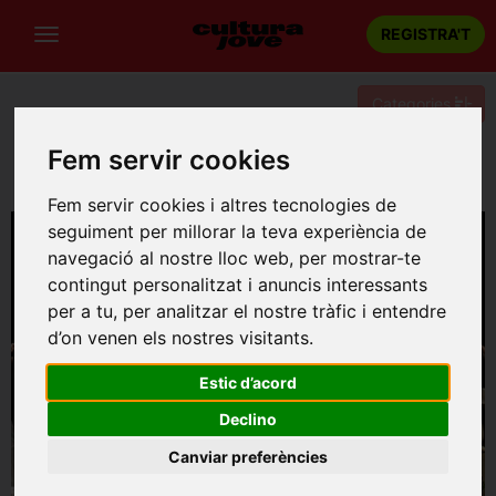
REGISTRA'T
Categories
Fem servir cookies
Portada
Música
Barcelona
Mare Meva! El musical Adaptació lliure de Mamma Mia!
Fem servir cookies i altres tecnologies de
seguiment per millorar la teva experiència de
navegació al nostre lloc web, per mostrar-te
contingut personalitzat i anuncis interessants
per a tu, per analitzar el nostre tràfic i entendre
d’on venen els nostres visitants.
Estic d’acord
Declino
Canviar preferències