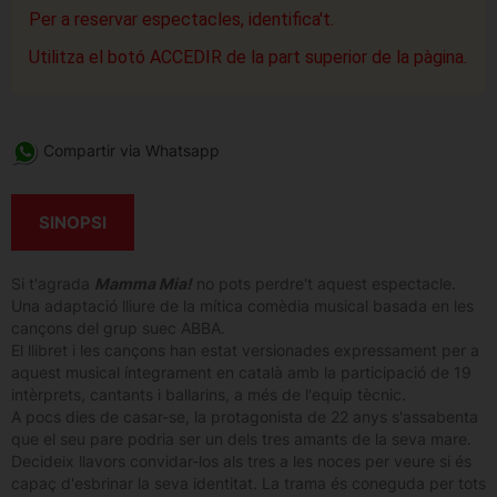
Per a reservar espectacles, identifica't.
Utilitza el botó ACCEDIR de la part superior de la pàgina.
Compartir via Whatsapp
SINOPSI
Si t'agrada
Mamma Mia!
no pots perdre't aquest espectacle.
Una adaptació lliure de la mítica comèdia musical basada en les
cançons del grup suec ABBA.
El llibret i les cançons han estat versionades expressament per a
aquest musical íntegrament en català amb la participació de 19
intèrprets, cantants i ballarins, a més de l'equip tècnic.
A pocs dies de casar-se, la protagonista de 22 anys s'assabenta
que el seu pare podria ser un dels tres amants de la seva mare.
Decideix llavors convidar-los als tres a les noces per veure si és
capaç d'esbrinar la seva identitat. La trama és coneguda per tots