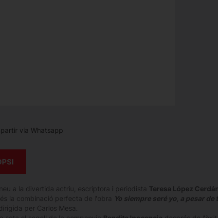
artir via Whatsapp
OPSI
eu a la divertida actriu, escriptora i periodista
Teresa López Cerdá
és la combinació perfecta de l'obra
Yo siempre seré yo, a pesar de t
 dirigida per Carlos Mesa.
ba sota el segell de la companyia
Bendita Inocencia
després de l'èxit