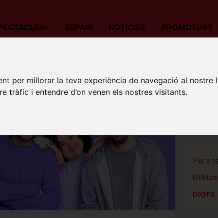
PECTACLES
ESPAIS
NOTÍCIES
PROMOTORS
da
Teatre
Barcelona
Yo siempre seré yo, a pesar de ti - Amb
nt per millorar la teva experiència de navegació al nostre 
YO SIE
re tràfic i entendre d’on venen els nostres visitants.
TERESA
L'Auditori
Cornellà 
Per a r
Utilitz
pàgina.