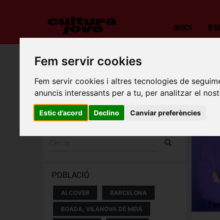
INICI
ES
Fem servir cookies
Porta
Fem servir cookies i altres tecnologies de seguime
ESPECTACLES I
anuncis interessants per a tu, per analitzar el nost
CONCERTS
Estic d’acord
Declino
Canviar preferències
POBLACIÓ
ALCOVER
BARCELONA
BOADA, VILANOVA DE MEIÀ