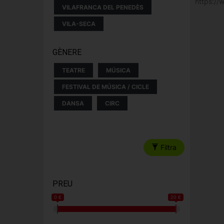
https:/
VILAFRANCA DEL PENEDÈS
VILA-SECA
GÈNERE
TEATRE
MÚSICA
FESTIVAL DE MÚSICA / CICLE
DANSA
CIRC
Filtra
PREU
0 €
20 €