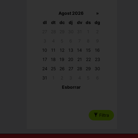
Agost 2026
»
dl
dt
dc
dj
dv
ds
dg
27
28
29
30
31
1
2
3
4
5
6
7
8
9
10
11
12
13
14
15
16
17
18
19
20
21
22
23
24
25
26
27
28
29
30
31
1
2
3
4
5
6
Esborrar
Filtra