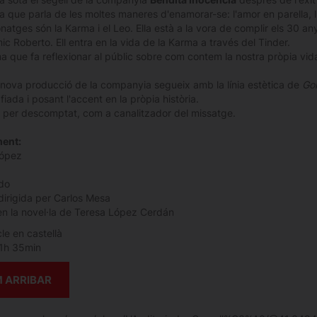
a que parla de les moltes maneres d'enamorar-se: l'amor en parella, l
natges són la Karma i el Leo. Ella està a la vora de complir els 30 an
ic Roberto. Ell entra en la vida de la Karma a través del Tinder.
a que fa reflexionar al públic sobre com contem la nostra pròpia vid
nova producció de la companyia segueix amb la línia estètica de
Go
iada i posant l'accent en la pròpia història.
r, per descomptat, com a canalitzador del missatge.
ment:
López
ido
 dirigida per Carlos Mesa
n la novel·la de Teresa López Cerdán
le en castellà
1h 35min
 ARRIBAR