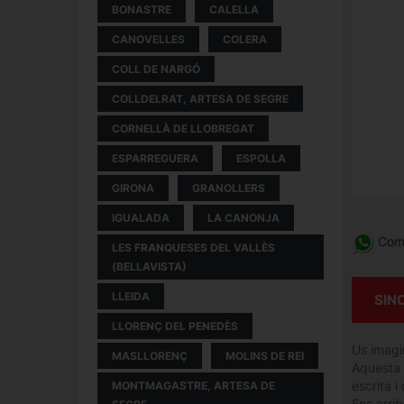
BONASTRE
CALELLA
CANOVELLES
COLERA
COLL DE NARGÓ
COLLDELRAT, ARTESA DE SEGRE
CORNELLÀ DE LLOBREGAT
ESPARREGUERA
ESPOLLA
GIRONA
GRANOLLERS
IGUALADA
LA CANONJA
Comp
LES FRANQUESES DEL VALLÈS
(BELLAVISTA)
LLEIDA
SIN
LLORENÇ DEL PENEDÈS
Us imagin
MASLLORENÇ
MOLINS DE REI
Aquesta 
escrita i
MONTMAGASTRE, ARTESA DE
Ens arri