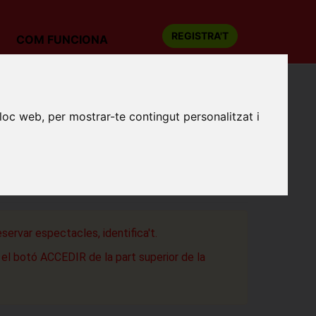
REGISTRA'T
COM FUNCIONA
 Teresa López i Ger
lloc web, per mostrar-te contingut personalitzat i
MPRE SERÉ YO, A PESAR DE TI - AMB
 LÓPEZ I GER
 de Cornellà
de Llobregat
eservar espectacles, identifica't.
a el botó ACCEDIR de la part superior de la