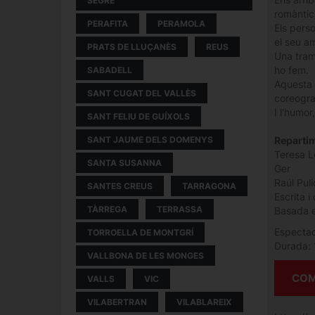
SEGRE
romàntic
PERAFITA
PERAMOLA
Els perso
el seu am
PRATS DE LLUÇANÈS
REUS
Una tram
ho fem.
SABADELL
Aquesta 
SANT CUGAT DEL VALLÈS
coreograf
I l'humo
SANT FELIU DE GUÍXOLS
Reparti
SANT JAUME DELS DOMENYS
Teresa 
SANTA SUSANNA
Ger
Raúl Pul
SANTES CREUS
TARRAGONA
Escrita i
TÀRREGA
TERRASSA
Basada e
Espectac
TORROELLA DE MONTGRÍ
Durada: 
VALLBONA DE LES MONGES
COM
VALLS
VIC
VILABERTRAN
VILABLAREIX