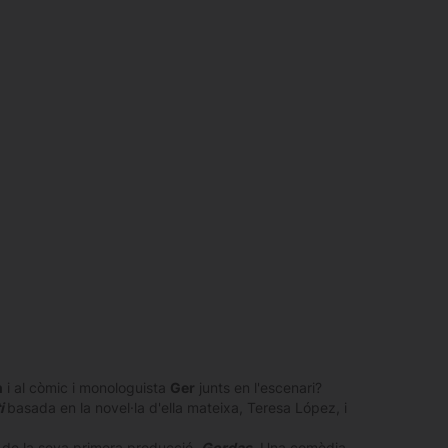
n
i al còmic i monologuista
Ger
junts en l'escenari?
i
basada en la novel·la d'ella mateixa, Teresa López, i
 de la seva primera producció,
Gordas
. Una comèdia