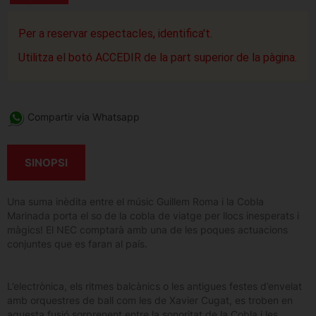
Per a reservar espectacles, identifica't.
Utilitza el botó ACCEDIR de la part superior de la pàgina.
Compartir via Whatsapp
SINOPSI
Una suma inèdita entre el músic Guillem Roma i la Cobla
Marinada porta el so de la cobla de viatge per llocs inesperats i
màgics! El NEC comptarà amb una de les poques actuacions
conjuntes que es faran al país.
L’electrònica, els ritmes balcànics o les antigues festes d’envelat
amb orquestres de ball com les de Xavier Cugat, es troben en
aquesta fusió sorprenent entre la sonoritat de la Cobla i les