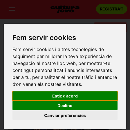
REGISTRA'T
Categories
Fem servir cookies
Portada
Música
Barcelona
FESTIVAL NEC, GUILLEM ROMA + COBLA MARINADA
Fem servir cookies i altres tecnologies de
seguiment per millorar la teva experiència de
navegació al nostre lloc web, per mostrar-te
contingut personalitzat i anuncis interessants
per a tu, per analitzar el nostre tràfic i entendre
d’on venen els nostres visitants.
Estic d’acord
Declino
Canviar preferències