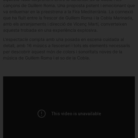
cançons de Guillem Roma. Una proposta potent i emocionant que
va enlluernar en la preestrena a la Fira Mediterrània. La connexió
que ha fluït entre la frescor de Guillem Roma i la Cobla Marinada,
amb els arranjaments i direcció de Vicenç Martí, converteixen
aquesta trobada en una experiència explosiva.
L’espectacle compta amb una posada en escena cuidada al
detall, amb 16 músics a l’escenari i tots els elements necessaris
per descobrir aquest món de colors i sonoritats noves de la
música de Guillem Roma i el so de la Cobla.