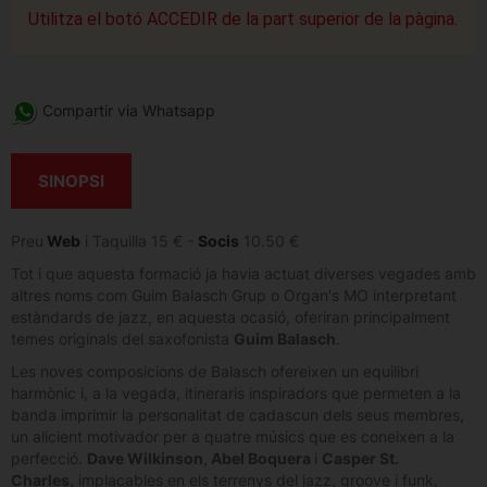
Utilitza el botó ACCEDIR de la part superior de la pàgina.
Compartir via Whatsapp
SINOPSI
Preu
Web
i Taquilla 15 € -
Socis
10.50 €
Tot i que aquesta formació ja havia actuat diverses vegades amb
altres noms com Guim Balasch Grup o Organ's MO interpretant
estàndards de jazz, en aquesta ocasió, oferiran principalment
temes originals del saxofonista
Guim Balasch
.
Les noves composicions de Balasch ofereixen un equilibri
harmònic i, a la vegada, itineraris inspiradors que permeten a la
banda imprimir la personalitat de cadascun dels seus membres,
un alicient motivador per a quatre músics que es coneixen a la
perfecció.
Dave Wilkinson
,
Abel Boquera
i
Casper St.
Charles,
implacables en els terrenys del jazz, groove i funk,