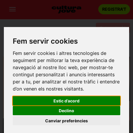
REGISTRA'T
Categories
Fem servir cookies
Portada
Música
Barcelona
GBGB Guim Balasch Groove Band
Fem servir cookies i altres tecnologies de
seguiment per millorar la teva experiència de
navegació al nostre lloc web, per mostrar-te
contingut personalitzat i anuncis interessants
per a tu, per analitzar el nostre tràfic i entendre
d’on venen els nostres visitants.
Estic d’acord
Declino
Canviar preferències