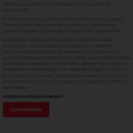
entomen a la perfeccció el contrapès entre el pacte i la
improvisació.
El format d’organ trio, combinació de guitarra elèctrica, orgue i
bateria, és ideal per aquest tipus de música, tímbricament,
transporta a l’oient cap a ambients de diversió i plaer màxims.
Guim Balasch compta amb una intensa trajectòria com a
saxofonista. La seva preparació acadèmica i experiència
professional és molt àmplia. Ha estudiat amb saxofonistes de
prestigi com George Garzone, Chris Cheek, Seamus Blake, Perico
Sambeat o Jorge Pardo. Ha estat líder i sideman de nombrosos
projetes de l’escena catalana com Alguímia, Songo 7, Afro Blue o
la Big Band Jazz Terrassa. El jazzman terrassenc és l’actual cap
del Departament de Jazz del Conservatori Municipal de Música
de Terrassa.
instagram.com/guim.balasch
COM ARRIBAR