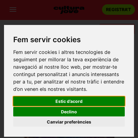
REGISTRA'T
Categories
Fem servir cookies
Portada
Teatre
Lleida
EL MAGO INVISIBLE
Fem servir cookies i altres tecnologies de
seguiment per millorar la teva experiència de
navegació al nostre lloc web, per mostrar-te
contingut personalitzat i anuncis interessants
per a tu, per analitzar el nostre tràfic i entendre
d’on venen els nostres visitants.
Estic d’acord
Declino
Canviar preferències