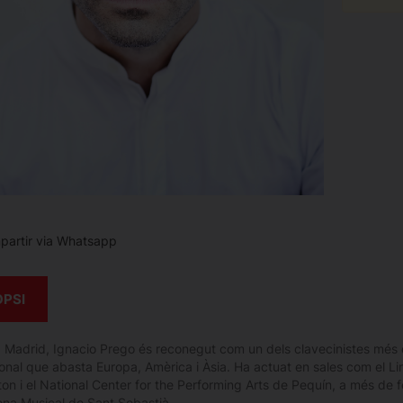
artir via Whatsapp
OPSI
 Madrid, Ignacio Prego és reconegut com un dels clavecinistes més 
ional que abasta Europa, Amèrica i Àsia. Ha actuat en sales com el Li
on i el National Center for the Performing Arts de Pequín, a més de
ena Musical de Sant Sebastià.