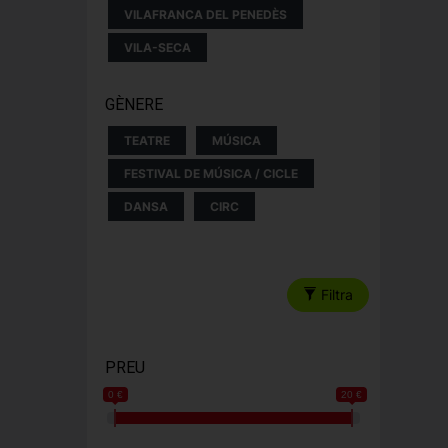
VILAFRANCA DEL PENEDÈS
VILA-SECA
GÈNERE
TEATRE
MÚSICA
FESTIVAL DE MÚSICA / CICLE
DANSA
CIRC
Filtra
PREU
0 €
20 €