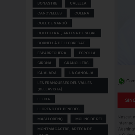
BONASTRE
CALELLA
CANOVELLES
COLERA
COLL DE NARGÓ
COLLDELRAT, ARTESA DE SEGRE
CORNELLÀ DE LLOBREGAT
ESPARREGUERA
ESPOLLA
GIRONA
GRANOLLERS
IGUALADA
LA CANONJA
Comp
LES FRANQUESES DEL VALLÈS
(BELLAVISTA)
LLEIDA
SIN
LLORENÇ DEL PENEDÈS
Nascut a
MASLLORENÇ
MOLINS DE REI
internac
Washingt
MONTMAGASTRE, ARTESA DE
la Quinz