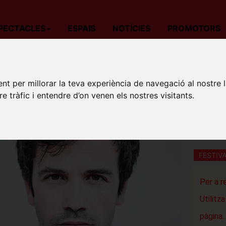
PECTACLES
ESPAIS
NOTÍCIES
PROMOTORS
da
Teatre
Barcelona
RAIMAT ARTS FESTIVAL: Ignacio Prego: 
nt per millorar la teva experiència de navegació al nostre 
RAIMAT
re tràfic i entendre d’on venen els nostres visitants.
"LAS V
Església 
Raimat
FESTIV
Per a r
Utilitz
pàgina.