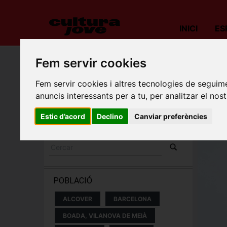
INICI
ES
Fem servir cookies
Porta
Fem servir cookies i altres tecnologies de seguime
ESPECTACLES I
anuncis interessants per a tu, per analitzar el nost
CONCERTS
Estic d’acord
Declino
Canviar preferències
POBLACIÓ
ALCOVER
BARCELONA
BOADA, VILANOVA DE MEIÀ