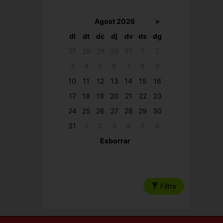
Agost 2026
»
dl
dt
dc
dj
dv
ds
dg
27
28
29
30
31
1
2
3
4
5
6
7
8
9
10
11
12
13
14
15
16
17
18
19
20
21
22
23
24
25
26
27
28
29
30
31
1
2
3
4
5
6
Esborrar
Filtra