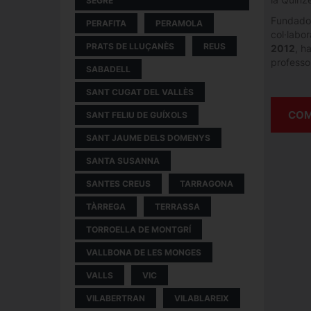
SEGRE
Fundador
PERAFITA
PERAMOLA
col·labo
PRATS DE LLUÇANÈS
REUS
2012
, h
professor
SABADELL
SANT CUGAT DEL VALLÈS
COM
SANT FELIU DE GUÍXOLS
SANT JAUME DELS DOMENYS
SANTA SUSANNA
SANTES CREUS
TARRAGONA
TÀRREGA
TERRASSA
TORROELLA DE MONTGRÍ
VALLBONA DE LES MONGES
VALLS
VIC
VILABERTRAN
VILABLAREIX