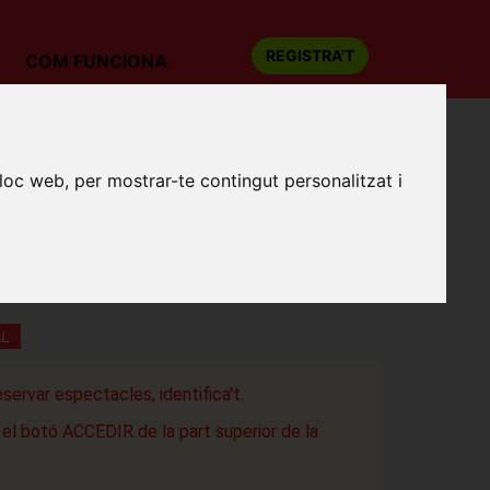
REGISTRA'T
COM FUNCIONA
"Las Variaciones Goldberg" de J.S. Bach
lloc web, per mostrar-te contingut personalitzat i
 ARTS FESTIVAL: IGNACIO PREGO:
ARIACIONES GOLDBERG" DE J.S. BACH
Sagrat Cor de Raimat
AL
eservar espectacles, identifica't.
a el botó ACCEDIR de la part superior de la