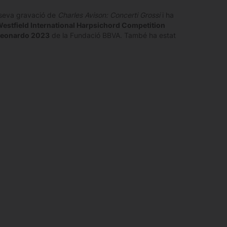
 seva gravació de
Charles Avison: Concerti Grossi
i ha
estfield International Harpsichord Competition
Leonardo 2023
de la Fundació BBVA. També ha estat