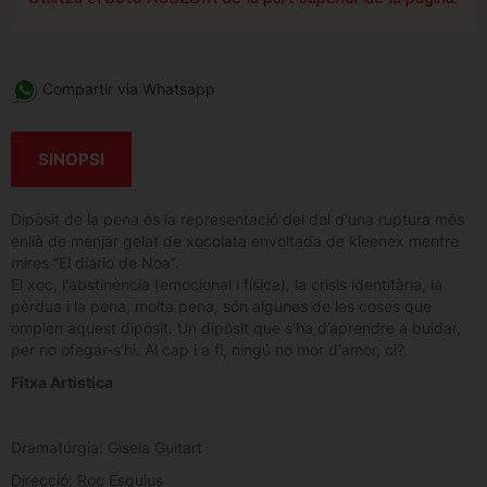
Compartir via Whatsapp
SINOPSI
Dipòsit de la pena és la representació del dol d'una ruptura més
enllà de menjar gelat de xocolata envoltada de kleenex mentre
mires “El diario de Noa”.
El xoc, l'abstinència (emocional i física), la crisis identitària, la
pèrdua i la pena, molta pena, són algunes de les coses que
omplen aquest dipòsit. Un dipòsit que s’ha d’aprendre a buidar,
per no ofegar-s’hi. Al cap i a fi, ningú no mor d'amor, oi?
Fitxa Artistica
Dramatúrgia: Gisela Guitart
Direcció: Roc Esquius