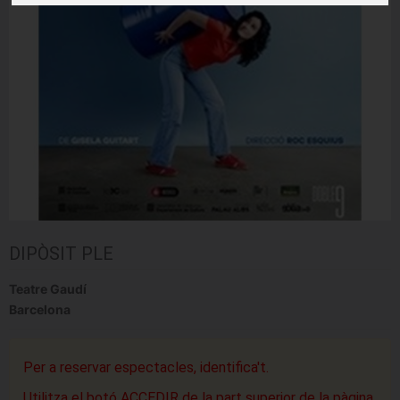
DIPÒSIT PLE
Teatre Gaudí
Barcelona
Per a reservar espectacles, identifica't.
Utilitza el botó ACCEDIR de la part superior de la pàgina.