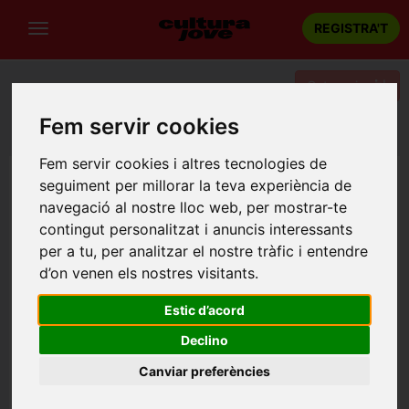
REGISTRA'T
Categories
Fem servir cookies
Portada
Teatre
Barcelona
DIPÒSIT PLE
Fem servir cookies i altres tecnologies de
seguiment per millorar la teva experiència de
navegació al nostre lloc web, per mostrar-te
contingut personalitzat i anuncis interessants
per a tu, per analitzar el nostre tràfic i entendre
d’on venen els nostres visitants.
Estic d’acord
Declino
Canviar preferències