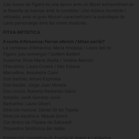
Les noces de Figaro
és una òpera amb un llibret extraordinari on
la filosofia es barreja amb la comèdia i una música increïble i
refinada, amb el gran Mozart caracteritzant la psicologia de
cada personatge amb les notes musicals.
FITXA ARTÍSTICA
Il conte d'
A
lmaviva:
F
erran albrich /
M
ilan periši?
La contessa d'Almaviva: Maria hinojosa / Laura del río
Figaro: pau armengol / Guillem Batllori
Susanna: Rosa Maria Abella / Violeta Alarcón
Cherubino: Laura Orueta / Mar Esteve
Marcellina: Assumpta Cumí
Don bartolo: Arturo Espinosa
Don basilio: Jorge Juan Morata
Don curzio: Roberto Redondo-Sáinz
Antonio: Jordi Serrano-Jové
Barbarina: Laura Gibert
Direcció musical: Daniel Gil de Tejada
Direcció escènica: Miquel Gorriz
Cor Amics de l’Òpera de Sabadell
Orquestra Simfònica del Vallès
Producció i organització: Fundació òpera a catalunya