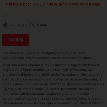
Utilitza el botó ACCEDIR de la part superior de la pàgina.
Compartir via Whatsapp
SINOPSI
Les noces de Fígaro de Wolfgang Amadeus Mozart
Considerada una de les
grans obres mestres
de
l'
òpera
Amb una trama situada a Sevilla durant la segona meitat del
segle XVIII, l’òpera explica com el Comte d’Almaviva, un
aristòcrata il·lustrat, ha abolit el dret de cuixa en els seus feus,
a Andalusia. La primera noia que s’ha de casar és Susanna, la
jove i bonica cambrera de la Comtessa, que està promesa amb
Figaro, el criat del Comte. El Comte, prepotent, busca els
favors de la jove Susanna i acaba caient víctima d’una
conspiració encapçalada per la seva pròpia esposa, ajudada
pels menestrals de la casa, que el fa avergonyir davant tothom.