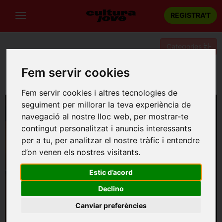
REGISTRA'T
Categories
Portada
Música
Tarragona
Fem servir cookies
LES NOCES DE FIGARO de Mozart
Fem servir cookies i altres tecnologies de
seguiment per millorar la teva experiència de
navegació al nostre lloc web, per mostrar-te
contingut personalitzat i anuncis interessants
per a tu, per analitzar el nostre tràfic i entendre
d’on venen els nostres visitants.
Estic d’acord
Declino
Canviar preferències