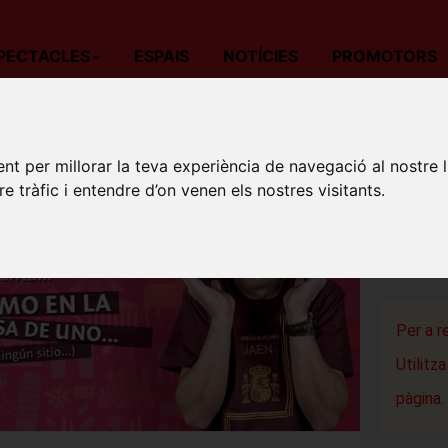
PECTACLES
ESPAIS
NOTÍCIES
PROMOTORS
da
Teatre
Barcelona
Santi Rodríguez: COMO EN LA CASA DE
nt per millorar la teva experiència de navegació al nostre 
SANTI 
re tràfic i entendre d’on venen els nostres visitants.
UNO... 
Aquitània
Barcelon
Per a r
Utilitz
pàgina.