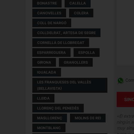
BONASTRE
CALELLA
CANOVELLES
COLERA
COLL DE NARGÓ
COLLDELRAT, ARTESA DE SEGRE
CORNELLÀ DE LLOBREGAT
ESPARREGUERA
ESPOLLA
GIRONA
GRANOLLERS
IGUALADA
Comp
LES FRANQUESES DEL VALLÈS
(BELLAVISTA)
LLEIDA
SIN
LLORENÇ DEL PENEDÈS
«El extr
MASLLORENÇ
MOLINS DE REI
ningún s
muy simp
MONTBLANC
porque s