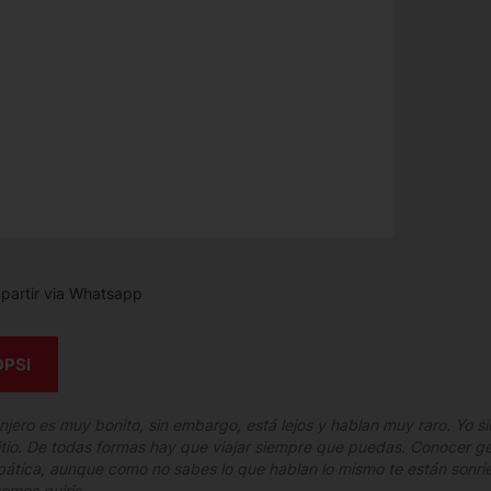
artir via Whatsapp
OPSI
anjero es muy bonito, sin embargo, está lejos y hablan muy raro. Yo 
itio. De todas formas hay que viajar siempre que puedas. Conocer gen
ática, aunque como no sabes lo que hablan lo mismo te están sonrie
omos guiris.