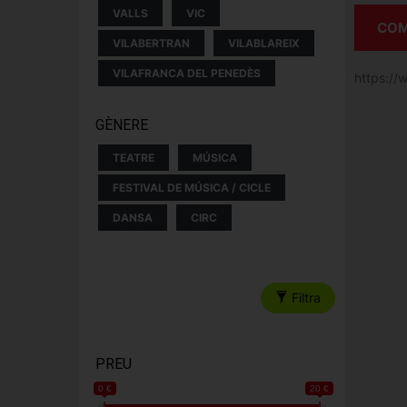
VALLS
VIC
COM
VILABERTRAN
VILABLAREIX
VILAFRANCA DEL PENEDÈS
https:/
GÈNERE
TEATRE
MÚSICA
FESTIVAL DE MÚSICA / CICLE
DANSA
CIRC
Filtra
PREU
0 €
20 €