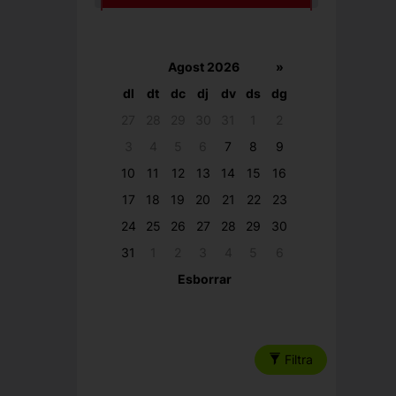
Agost 2026
»
dl
dt
dc
dj
dv
ds
dg
27
28
29
30
31
1
2
3
4
5
6
7
8
9
10
11
12
13
14
15
16
17
18
19
20
21
22
23
24
25
26
27
28
29
30
31
1
2
3
4
5
6
Esborrar
Filtra