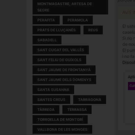
MONTMAGASTRE, ARTESA DE
SEGRE
AVÍS 
PERAFITA
PERAMOLA
El sis
PRATS DE LLUÇANÈS
REUS
casella
Si no 
SABADELL
de nou
El pun
SANT CUGAT DEL VALLÈS
i no f
SANT FELIU DE GUÍXOLS
Discul
SANT JAUME DE FRONTANYÀ
SANT JAUME DELS DOMENYS
SANTA SUSANNA
SANTES CREUS
TARRAGONA
TÀRREGA
TERRASSA
TORROELLA DE MONTGRÍ
VALLBONA DE LES MONGES