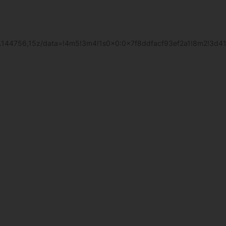
2.144756,15z/data=!4m5!3m4!1s0x0:0x7f8ddfacf93ef2a1!8m2!3d4