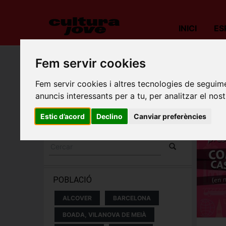
INICI
ES
Fem servir cookies
Porta
Fem servir cookies i altres tecnologies de seguime
ESPECTACLES I
anuncis interessants per a tu, per analitzar el nost
CONCERTS
Estic d’acord
Declino
Canviar preferències
POBLACIÓ
ALCOVER
BARCELONA
BOADA, VILANOVA DE MEIÀ