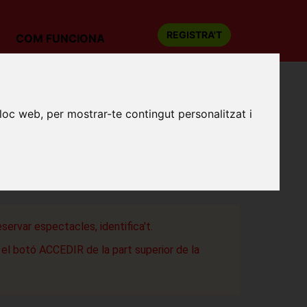
REGISTRA'T
COM FUNCIONA
 UNO... EN NINGÚN SITIO.
lloc web, per mostrar-te contingut personalitzat i
RODRÍGUEZ: COMO EN LA CASA DE
EN NINGÚN SITIO.
 Teatre
a
eservar espectacles, identifica't.
a el botó ACCEDIR de la part superior de la