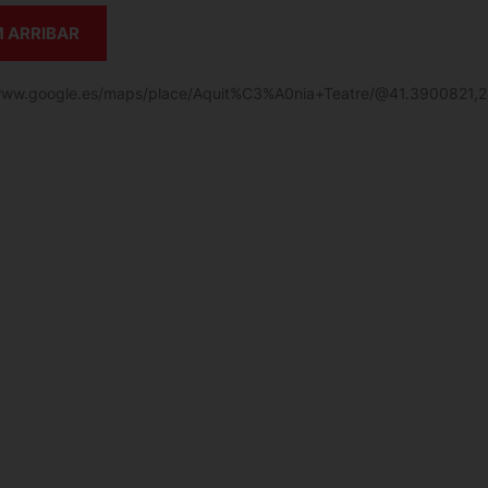
 ARRIBAR
/www.google.es/maps/place/Aquit%C3%A0nia+Teatre/@41.3900821,