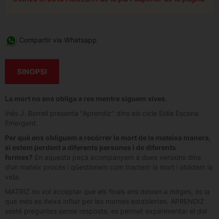
Compartir via Whatsapp
SINOPSI
La mort no ens obliga a res mentre siguem vives.
Inés J. Borrell presenta "Aprendiz" dins els cicle Eòlia Escena
Emergent.
Per què ens obliguem a recórrer la mort de la mateixa manera,
si estem perdent a diferents persones i de diferents
formes?
En aquesta peça acompanyem a dues versions dins
d’un mateix procés i qüestionem com tractem la mort i oblidem la
vida.
MATRIZ no vol acceptar que els finals ens deixen a mitges, és la
que més es deixa influir per les normes establertes. APRENDIZ
sosté preguntes sense resposta, es permet experimentar el dol