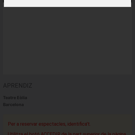
APRENDIZ
Teatre Eòlia
Barcelona
Per a reservar espectacles, identifica't.
Utilitza el botó ACCEDIR de la part superior de la pàgina.