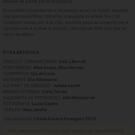
deixant-se portar per la innocència.
És possible reconciliar-se o reconèixer-se en un mateix aquests
dos processos?Elles s’afronten a aquesta incertesa fins i tot
coneixent massa poc a la vida. Aquesta peça es presenta per a
convidar-nos a activar la intuïció, i ens ofereix molt més que un
minut de silenci
.
FITXA ARTÍSTICA
DIRECCIÓ I DRAMATÚRGIA:
Inés J.Borrell
PERFORMERS:
Alba Grasa, Alba Herrojo
COMPANYIA:
Ojo de Loca
MOVIMENT:
Ela Villanueva
AJUDANT DE DIRECCIÓ:
Julieta Laxalt
MIRADA EXTERNA:
Carla Torres
AJUDANTIA DE PRODUCCIÓ:
Ada Montserrat
FOTOGRAFIA:
Lucia Castro
TRÀILER:
Uma Jareño
Una producció d’
Eòlia Escena Emergent 2025
AVÍS IMPORTANT! LLEGIU AIXÒ ABANS DE FER RESERVES