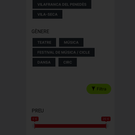
VILAFRANCA DEL PENEDÈS
VILA-SECA
GÈNERE
TEATRE
MÚSICA
FESTIVAL DE MÚSICA / CICLE
DANSA
CIRC
Filtra
PREU
0 €
20 €