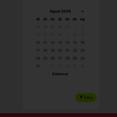
Agost 2026
»
dl
dt
dc
dj
dv
ds
dg
27
28
29
30
31
1
2
3
4
5
6
7
8
9
10
11
12
13
14
15
16
17
18
19
20
21
22
23
24
25
26
27
28
29
30
31
1
2
3
4
5
6
Esborrar
Filtra