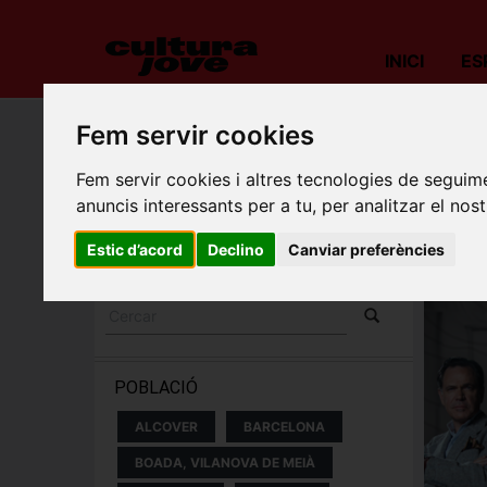
INICI
ES
Fem servir cookies
Porta
Fem servir cookies i altres tecnologies de seguime
ESPECTACLES I
anuncis interessants per a tu, per analitzar el nost
CONCERTS
Estic d’acord
Declino
Canviar preferències
POBLACIÓ
ALCOVER
BARCELONA
BOADA, VILANOVA DE MEIÀ