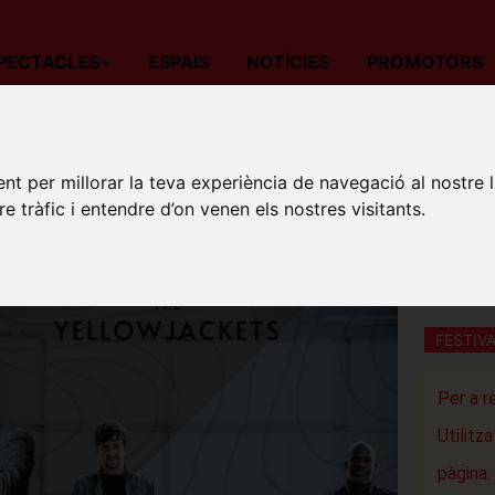
PECTACLES
ESPAIS
NOTÍCIES
PROMOTORS
da
Música
Barcelona
FESTIVAL PORTAFERRADA: KURT ELL
nt per millorar la teva experiència de navegació al nostre 
FESTIV
re tràfic i entendre d’on venen els nostres visitants.
THE Y
GUÍXOLS 
Sant Feliu
FESTIV
Per a r
Utilitz
pàgina.