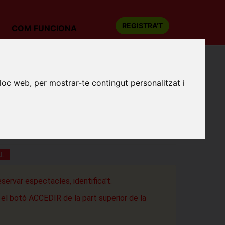
REGISTRA'T
COM FUNCIONA
ING & THE YELLOWJACKETS
lloc web, per mostrar-te contingut personalitzat i
AL PORTAFERRADA: KURT ELLING &
ELLOWJACKETS
ARENA (Z.E. VILARTAGUES)
 de Guíxols
AL
eservar espectacles, identifica't.
a el botó ACCEDIR de la part superior de la