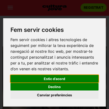
REGISTRA'T
Categories
Fem servir cookies
Portada
Música
Barcelona
FESTIVAL PORTAFERRADA: BRAD MEHLDAU
Fem servir cookies i altres tecnologies de
seguiment per millorar la teva experiència de
navegació al nostre lloc web, per mostrar-te
contingut personalitzat i anuncis interessants
per a tu, per analitzar el nostre tràfic i entendre
d’on venen els nostres visitants.
Estic d’acord
Declino
Canviar preferències