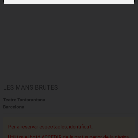
LES MANS BRUTES
Teatre Tantarantana
Barcelona
Per a reservar espectacles, identifica't.
Utilitza el botó ACCEDIR de la part superior de la pàgina.