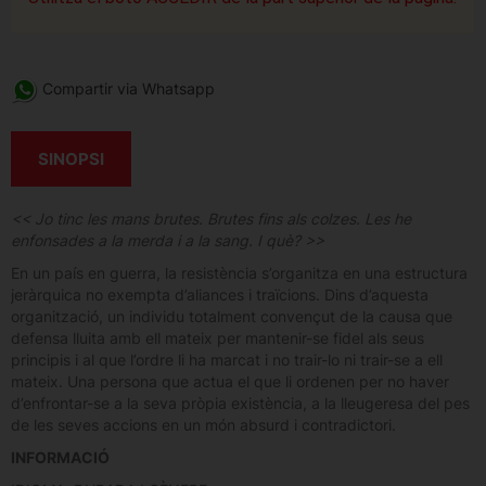
Compartir via Whatsapp
SINOPSI
<< Jo tinc les mans brutes. Brutes fins als colzes. Les he
enfonsades a la merda i a la sang. I què? >>
En un país en guerra, la resistència s’organitza en una estructura
jeràrquica no exempta d’aliances i traïcions. Dins d’aquesta
organització, un individu totalment convençut de la causa que
defensa lluita amb ell mateix per mantenir-se fidel als seus
principis i al que l’ordre li ha marcat i no trair-lo ni trair-se a ell
mateix. Una persona que actua el que li ordenen per no haver
d’enfrontar-se a la seva pròpia existència, a la lleugeresa del pes
de les seves accions en un món absurd i contradictori.
INFORMACIÓ