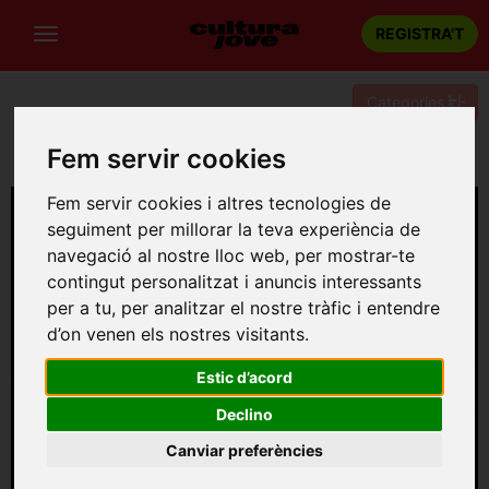
REGISTRA'T
Categories
Fem servir cookies
Portada
Teatre
Barcelona
LES MANS BRUTES
Fem servir cookies i altres tecnologies de
seguiment per millorar la teva experiència de
navegació al nostre lloc web, per mostrar-te
contingut personalitzat i anuncis interessants
per a tu, per analitzar el nostre tràfic i entendre
d’on venen els nostres visitants.
Estic d’acord
Declino
Canviar preferències