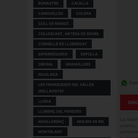
BONASTRE
CALELLA
CANOVELLES
COLERA
COLL DE NARGÓ
COLLDELRAT, ARTESA DE SEGRE
CORNELLÀ DE LLOBREGAT
ESPARREGUERA
ESPOLLA
GIRONA
GRANOLLERS
IGUALADA
Comp
LES FRANQUESES DEL VALLÈS
(BELLAVISTA)
LLEIDA
SIN
LLORENÇ DEL PENEDÈS
La històr
MASLLORENÇ
MOLINS DE REI
cromos, 
enfronta
MONTBLANC
la narrac