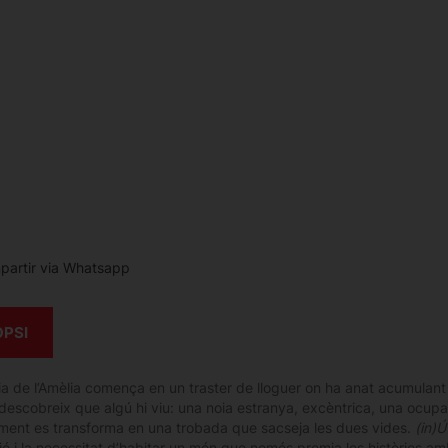
artir via Whatsapp
OPSI
ia de l’Amèlia comença en un traster de lloguer on ha anat acumulant 
descobreix que algú hi viu: una noia estranya, excèntrica, una ocup
ment es transforma en una trobada que sacseja les dues vides.
(in)Út
ió i la necessitat d’habitar un món que només premia les històries amb 