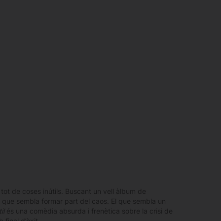
tot de coses inútils. Buscant un vell àlbum de
a que sembla formar part del caos. El que sembla un
il
és una comèdia absurda i frenètica sobre la crisi de
final d’èxit.