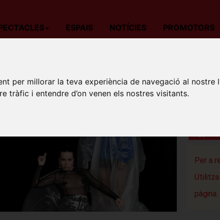
PECTACLES
ESPAIS
NOTÍCIES
PROMOTORS
da
Teatre
Barcelona
Festival RBLS: (In)Útil
nt per millorar la teva experiència de navegació al nostre 
FESTIV
re tràfic i entendre d’on venen els nostres visitants.
Teatre Au
Granoller
FESTIV
Per a r
Utilitz
pàgina.