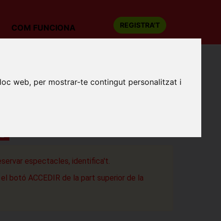
REGISTRA'T
COM FUNCIONA
lloc web, per mostrar-te contingut personalitzat i
AL RBLS: (IN)ÚTIL
ditori de Granollers
s
AL
eservar espectacles, identifica't.
a el botó ACCEDIR de la part superior de la