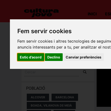
INICI
ES
Fem servir cookies
Porta
Fem servir cookies i altres tecnologies de seguime
ESPECTACLES I
anuncis interessants per a tu, per analitzar el nost
CONCERTS
Estic d’acord
Declino
Canviar preferències
POBLACIÓ
ALCOVER
BARCELONA
BOADA, VILANOVA DE MEIÀ