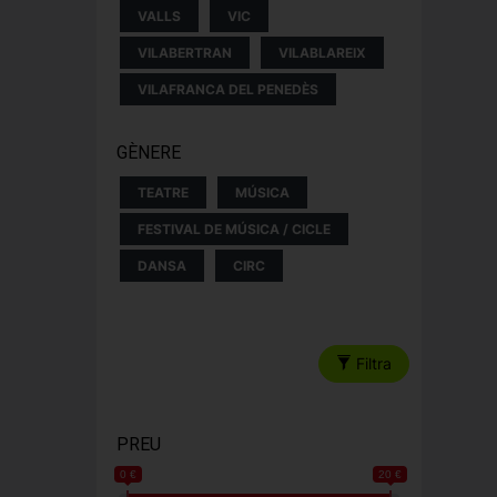
VALLS
VIC
VILABERTRAN
VILABLAREIX
VILAFRANCA DEL PENEDÈS
GÈNERE
TEATRE
MÚSICA
FESTIVAL DE MÚSICA / CICLE
DANSA
CIRC
Filtra
PREU
0 €
20 €