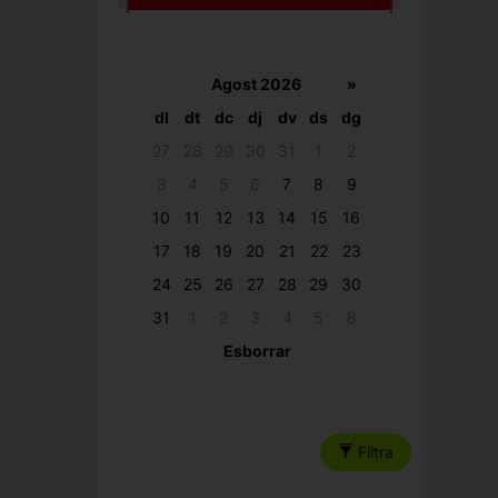
Agost 2026
»
dl
dt
dc
dj
dv
ds
dg
27
28
29
30
31
1
2
3
4
5
6
7
8
9
10
11
12
13
14
15
16
17
18
19
20
21
22
23
24
25
26
27
28
29
30
31
1
2
3
4
5
6
Esborrar
Filtra