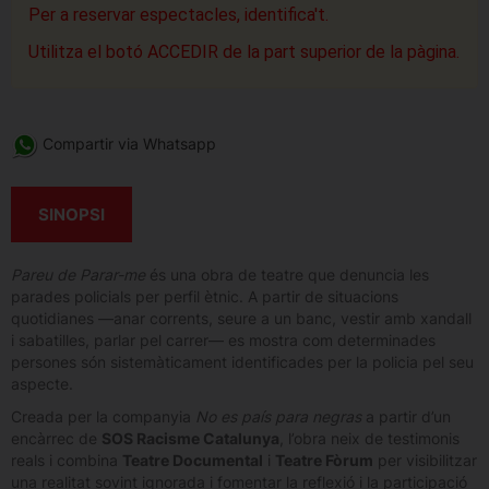
Per a reservar espectacles, identifica't.
Utilitza el botó ACCEDIR de la part superior de la pàgina.
Compartir via Whatsapp
SINOPSI
Pareu de Parar-me
és una obra de teatre que denuncia les
parades policials per perfil ètnic. A partir de situacions
quotidianes —anar corrents, seure a un banc, vestir amb xandall
i sabatilles, parlar pel carrer— es mostra com determinades
persones són sistemàticament identificades per la policia pel seu
aspecte.
Creada per la companyia
No es país para negras
a partir d’un
encàrrec de
SOS Racisme Catalunya
, l’obra neix de testimonis
reals i combina
Teatre Documental
i
Teatre Fòrum
per visibilitzar
una realitat sovint ignorada i fomentar la reflexió i la participació