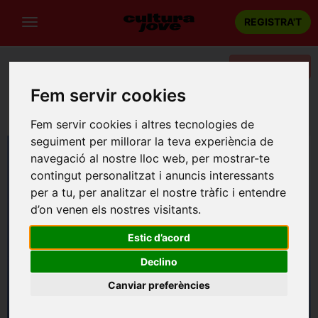
REGISTRA'T
Categories
Fem servir cookies
Portada
Teatre
Barcelona
Festival RBLS: Pareu de parar-me
Fem servir cookies i altres tecnologies de
seguiment per millorar la teva experiència de
navegació al nostre lloc web, per mostrar-te
contingut personalitzat i anuncis interessants
per a tu, per analitzar el nostre tràfic i entendre
d’on venen els nostres visitants.
Estic d’acord
Declino
Canviar preferències