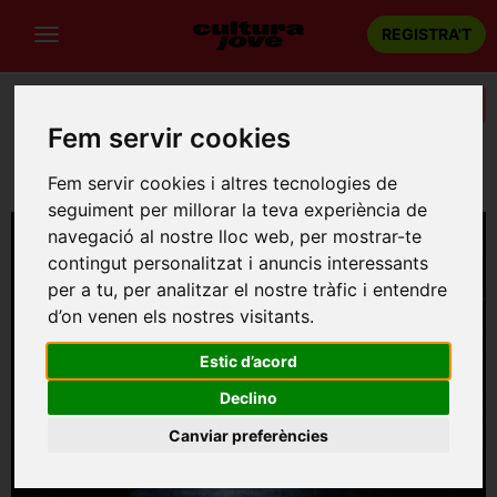
REGISTRA'T
Categories
Fem servir cookies
Portada
Dansa
Barcelona
PATRICIA CABALLERO "RA!"
Fem servir cookies i altres tecnologies de
seguiment per millorar la teva experiència de
navegació al nostre lloc web, per mostrar-te
contingut personalitzat i anuncis interessants
per a tu, per analitzar el nostre tràfic i entendre
d’on venen els nostres visitants.
Estic d’acord
Declino
Canviar preferències