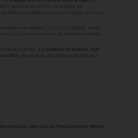
uida i gent que es revolta, de
bolleres
, de
egats dels personatges peculiars i d’aquella gent que
e tant temps han esperat. NO ES POT SABER, el seu
Un èxit que, en certa manera, les enfrontarà a elles
s seves tres filles.
La Transició ha acabat i, amb
ació LGBT
i les tensions dins la família Rodríguez i
rina González, Mar Guarch, Fiona Salvador, Miriam