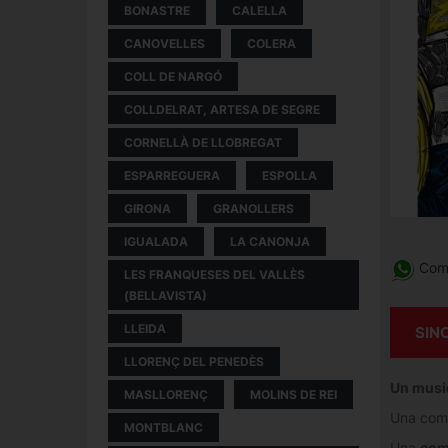
BONASTRE
CALELLA
CANOVELLES
COLERA
COLL DE NARGÓ
COLLDELRAT, ARTESA DE SEGRE
CORNELLÀ DE LLOBREGAT
ESPARREGUERA
ESPOLLA
GIRONA
GRANOLLERS
IGUALADA
LA CANONJA
Comp
LES FRANQUESES DEL VALLÈS
(BELLAVISTA)
LLEIDA
SIN
LLORENÇ DEL PENEDÈS
Un music
MASLLORENÇ
MOLINS DE REI
Una comè
MONTBLANC
Una
com