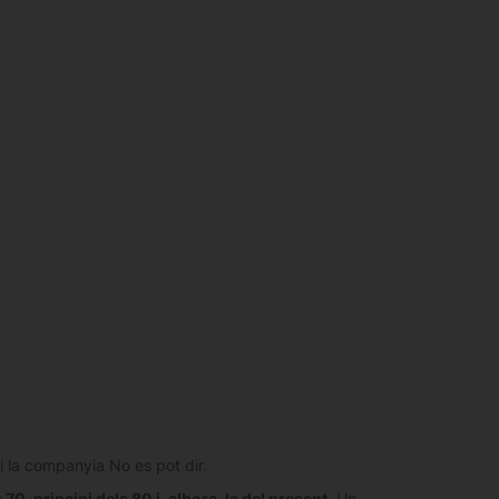
i la companyia No es pot dir.
70, principi dels 80 i, alhora, la del present
. Un