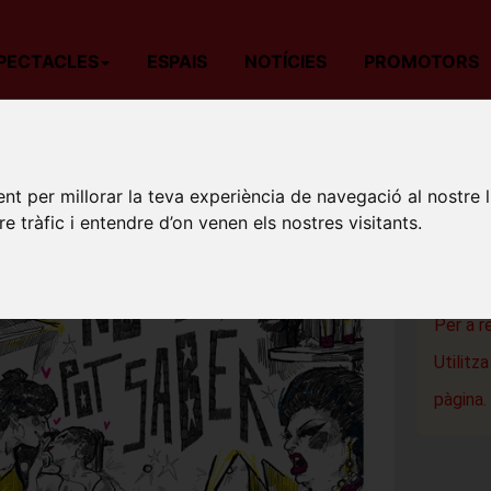
PECTACLES
ESPAIS
NOTÍCIES
PROMOTORS
da
Teatre
Barcelona
No es pot saber
NO ES 
nt per millorar la teva experiència de navegació al nostre 
re tràfic i entendre d’on venen els nostres visitants.
Teatre Eòl
Barcelon
Per a r
Utilitz
pàgina.