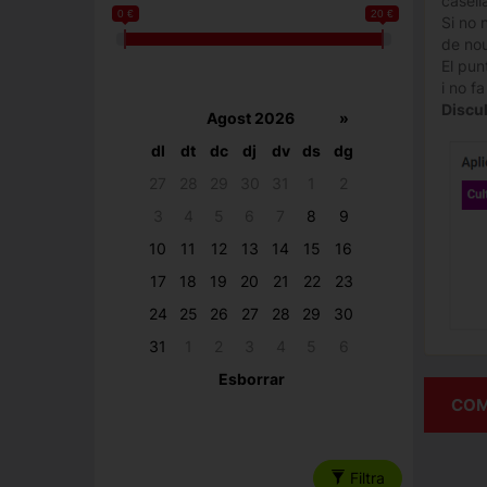
casella
0 €
20 €
Si no 
de nou
El pun
i no f
Discul
Agost 2026
»
dl
dt
dc
dj
dv
ds
dg
27
28
29
30
31
1
2
3
4
5
6
7
8
9
10
11
12
13
14
15
16
17
18
19
20
21
22
23
24
25
26
27
28
29
30
31
1
2
3
4
5
6
Esborrar
COM
Filtra