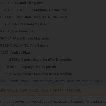
N DIRECTE:
Unai Eizaguirre
 DE DIRECCIÓ:
Júlia Masnou, Carme Poll
CIÓ MUSICAL:
Unai Eizagirre, Núria Llausí
ORIA VOCAL:
Mariona Castillo
RAFIA:
Ana Albornoz
GRAFIA:
Martí Torras Mayneris
I I MAQUILLATGE:
Ana Sabina
NACIÓ:
Andrés Piza
uport
d’Eòlia, Centre Superior d’Art Dramàtic
.
ucció de la companyia
No es pot dir
.
uport d’
EÒLIA Centre Superior d’Art Dramàtic.
TS: Mireia Bravo, Joan Jiménez, Moisés González, companyia La Saur
IMPORTANT! LLEGIU AIXÒ ABANS DE FER RESERVES
tema de reserves del web d'aquest espectacle bloqueja l'entrada un cop