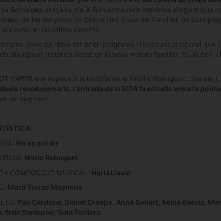
’una Barcelona precària, de la Barcelona dels
marietes
, de gent que c
istes, de les senyores de Gràcia i les dives del Paral·lel, de bars pl
r al costat en els últims instants.
orteres joves de ràdio estrenen programa i l’oportunitat laboral qu
e divulgació històrica basat en la seva història familiar, és un èxit. 
 SABER ens explicarà la història de la família Rodríguez i Savalls i le
 ideals revolucionaris. L’entrada de la SIDA fa estralls entre la pobl
van en augment.
RTÍSTICA
YIA:
No es pot dir
ÚRGIA:
Mario Rebugent
Ó I COMPOSICIÓ MUSICAL:
Núria Llausí
Ó:
Martí Torras Mayneris
RETS:
Pau Cardona, Daniel Crespo, Anna Gallart, Xènia Garcia, Ma
 Naís Santapau, Gala Tordera