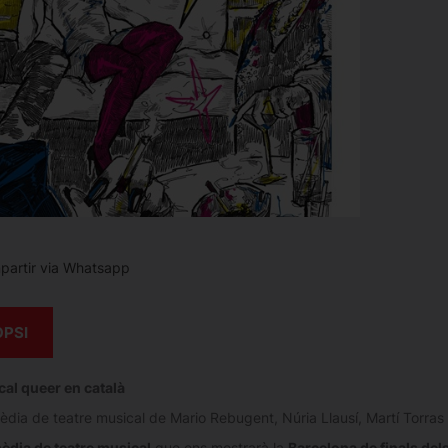
artir via Whatsapp
OPSI
al queer en català
dia de teatre musical de Mario Rebugent, Núria Llausí, Martí Torras 
èdia de teatre musical
que ens mostrarà la
Barcelona de finals dels 