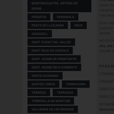
MONTMAGASTRE, ARTESA DE
retrat d
SEGRE
transform
vols teni
PERAFITA
PERAMOLA
Dues rep
PRATS DE LLUÇANÈS
REUS
pòdcast d
també.
SABADELL
NO ES POT
SANT CUGAT DEL VALLÈS
ella, els
Savalls 
SANT FELIU DE GUÍXOLS
SANT JAUME DE FRONTANYÀ
FITXA A
SANT JAUME DELS DOMENYS
COMPAN
SANTA SUSANNA
DRAMAT
SANTES CREUS
TARRAGONA
DIRECCI
TÀRREGA
TERRASSA
DIRECCI
TORROELLA DE MONTGRÍ
INTÈRP
Sanromà,
VALLBONA DE LES MONGES