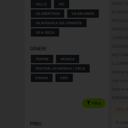
MÚSIC E
VALLS
VIC
AJUDANT
VILABERTRAN
VILABLAREIX
PRODUC
VILAFRANCA DEL PENEDÈS
ASSESS
VILA-SECA
COREOG
ESCENO
GÈNERE
VESTUAR
TEATRE
MÚSICA
IL·LUMI
FESTIVAL DE MÚSICA / CICLE
Amb el s
DANSA
CIRC
Una prod
Amb el s
AGRAÏMEN
Filtra
AVÍS 
El sis
PREU