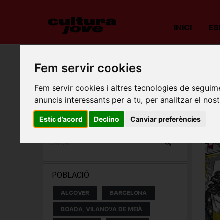
INICI
ES
Porta
Fem servir cookies
Fem servir cookies i altres tecnologies de seguime
ESPECTACLES I
anuncis interessants per a tu, per analitzar el nost
CONCERTS
Estic d’acord
Declino
Canviar preferències
POBLACIÓ
ALCOVER
BARCELONA
BOADA, VILANOVA DE MEIÀ