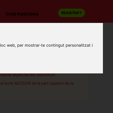
REGISTRA'T
COM FUNCIONA
POT SABER
lloc web, per mostrar-te contingut personalitzat i
ia
a
eservar espectacles, identifica't.
a el botó ACCEDIR de la part superior de la